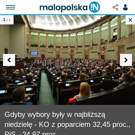
1
/ 1
Gdyby wybory były w najbliższą
niedzielę - KO z poparciem 32,45 proc.,
PiS - 24,97 proc.