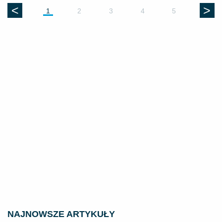
<
>
1
2
3
4
5
NAJNOWSZE ARTYKUŁY