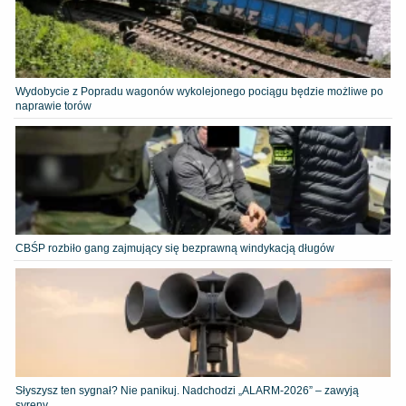
Wydobycie z Popradu wagonów wykolejonego pociągu będzie możliwe po
naprawie torów
CBŚP rozbiło gang zajmujący się bezprawną windykacją długów
Słyszysz ten sygnał? Nie panikuj. Nadchodzi „ALARM-2026” – zawyją
syreny