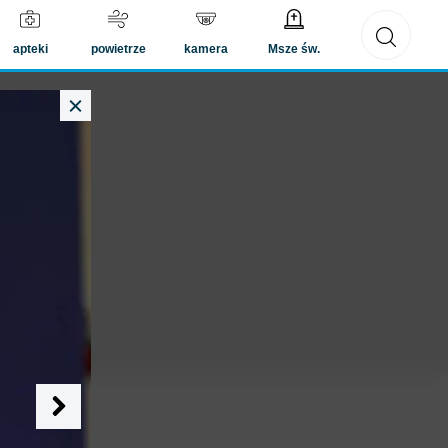
twoje konto
apteki
powietrze
kamera
Msze św.