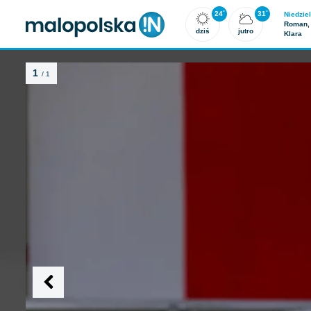
Aktualności
Ogłoszenia
Galeria
Kontakt
24
31
°
°
Niedziel
Roman, 
dziś
jutro
Klara
1
/ 1
Strona główna
Aktualności
Polska i Świat
Kosiniak-Kamysz: zl