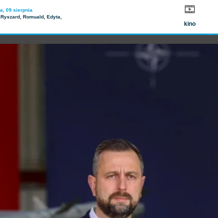
Wyłączenia prądu
a, 09 sierpnia
Ryszard, Romuald, Edyta,
kino
eciłem odtajnienie wszystkich donacji dla Ukrainy w latach 2022-2026