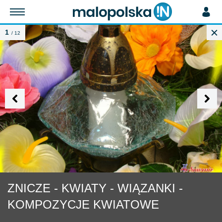
1
/ 12
szukaj
Dodaj Ogłoszenie
ZNICZE - KWIATY - WIĄZANKI -
KOMPOZYCJE KWIATOWE