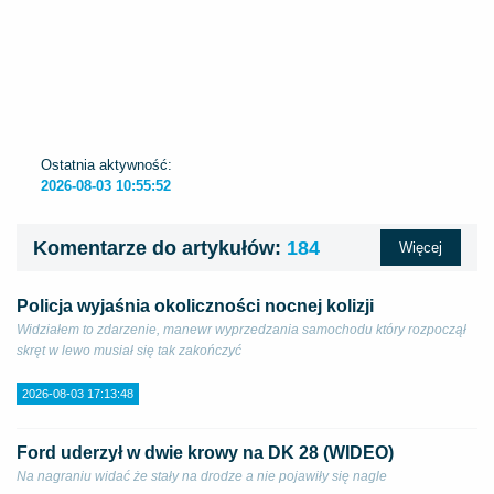
Ostatnia aktywność:
2026-08-03 10:55:52
Komentarze do artykułów:
184
Więcej
Policja wyjaśnia okoliczności nocnej kolizji
Widziałem to zdarzenie, manewr wyprzedzania samochodu który rozpoczął
skręt w lewo musiał się tak zakończyć
2026-08-03 17:13:48
Ford uderzył w dwie krowy na DK 28 (WIDEO)
Na nagraniu widać że stały na drodze a nie pojawiły się nagle