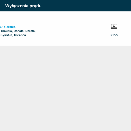
Wyłączenia prądu
07 sierpnia
, Klaudia, Donata, Dorota,
kino
 Sykstus, Olechna