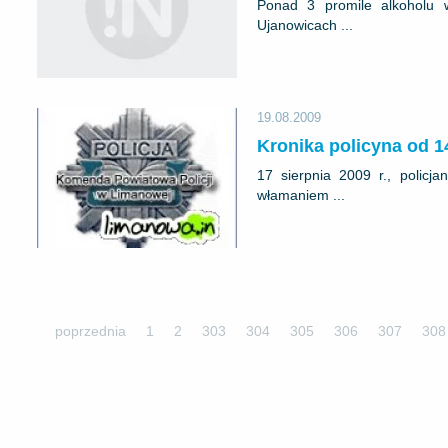
Ponad 3 promile alkoholu 
Ujanowicach ...
19.08.2009
Kronika policyna od 1
17 sierpnia 2009 r., polic
włamaniem ...
poprzednia
1
2
303
304
305
306
307
308