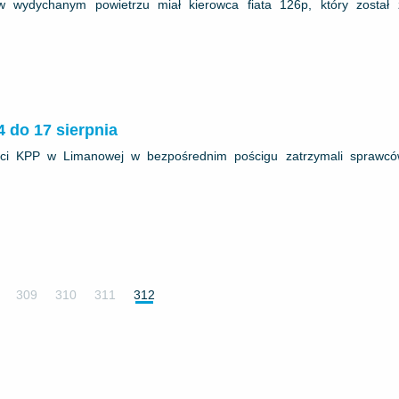
w wydychanym powietrzu miał kierowca fiata 126p, który został
4 do 17 sierpnia
janci KPP w Limanowej w bezpośrednim pościgu zatrzymali sprawcó
309
310
311
312