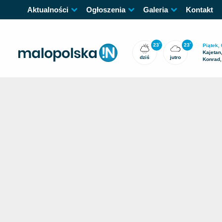
Aktualności
Ogłoszenia
Galeria
Kontakt
23
23
°
°
Piątek, 
Kajetan
dziś
jutro
Konrad,