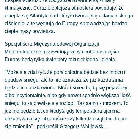
Ekspert twierdzi, że wszystkiemu winne są zmiany
klimatyczne. Coraz cieplejsza atmosfera powoduje, że
ociepla się Atlantyk, nad którym tworzą się układy niskiego
ciśnienia, a te wędrują do Europy, sprowadzając bardzo
ciepłe masy powietrza.
Specjaliści z Międzynarodowej Organizacji
Meteorologicznej przewidują, że w centralnej części
Europy będą tylko dwie pory roku: chłodna i ciepła.
"Może się zdarzyć, że pora chłodna będzie bez mrozu i
opadów śniegu, ale to nie oznacza, że już każda zima
będzie ich pozbawiona. Mróz i śnieg będą się pojawiały
albo incydentalnie, albo gdy nawet spadnie większa ilość
śniegu, to za chwilkę się roztopi. Tak samo z mrozem. To
już nie będzie to, co kiedyś, gdy temperatura ujemna
utrzymywała się kilkanaście czy kilkadziesiąt dni. To już
się zmieniło" - podkreślił Grzegorz Walijewski.