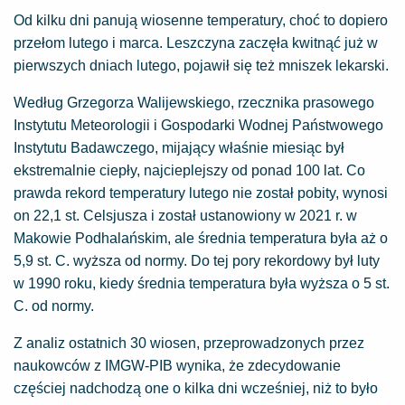
Od kilku dni panują wiosenne temperatury, choć to dopiero
przełom lutego i marca. Leszczyna zaczęła kwitnąć już w
pierwszych dniach lutego, pojawił się też mniszek lekarski.
Według Grzegorza Walijewskiego, rzecznika prasowego
Instytutu Meteorologii i Gospodarki Wodnej Państwowego
Instytutu Badawczego, mijający właśnie miesiąc był
ekstremalnie ciepły, najcieplejszy od ponad 100 lat. Co
prawda rekord temperatury lutego nie został pobity, wynosi
on 22,1 st. Celsjusza i został ustanowiony w 2021 r. w
Makowie Podhalańskim, ale średnia temperatura była aż o
5,9 st. C. wyższa od normy. Do tej pory rekordowy był luty
w 1990 roku, kiedy średnia temperatura była wyższa o 5 st.
C. od normy.
Z analiz ostatnich 30 wiosen, przeprowadzonych przez
naukowców z IMGW-PIB wynika, że zdecydowanie
częściej nadchodzą one o kilka dni wcześniej, niż to było