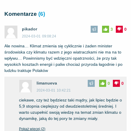
Komentarze
(6)
pikador
3
0
2024-03-01
09:08:24
Ale nowina… Klimat zmienia się cyklicznie i żaden minister
środowiska czy klimatu razem z jego wiatraczkami nie ma na to
wpływu… Powinnismy być wdzięczni opatrzności, że przy tak
wysokich kosztach energii i paliw chociaż przyroda łagodnie i po
ludzku traktuje Polaków
limanueva
0
0
2024-03-01
10:42:21
ciekawe, czy też będziesz taki mądry, jak lipiec będzie o
5,9 stopnia cieplejszy od dwudziestoletniej średniej. I
warto uzupełnić swoją wiedzę na temat zmian klimatu o
dynamikę, jaką do tej pory te zmiany miały.
Pokaż wiecej (2)