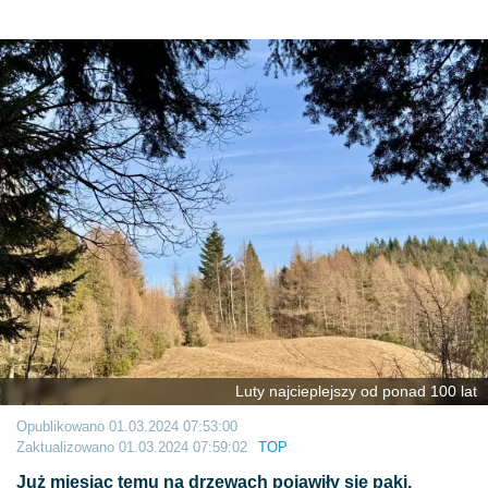
Luty najcieplejszy od ponad 100 lat
Opublikowano
01.03.2024 07:53:00
Zaktualizowano
01.03.2024 07:59:02
TOP
Już miesiąc temu na drzewach pojawiły się pąki.