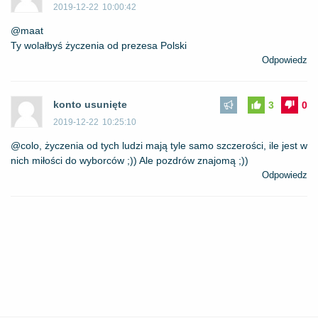
2019-12-22
10:00:42
@maat
Ty wolałbyś życzenia od prezesa Polski
Odpowiedz
konto usunięte
3
0
2019-12-22
10:25:10
@colo, życzenia od tych ludzi mają tyle samo szczerości, ile jest w
nich miłości do wyborców ;)) Ale pozdrów znajomą ;))
Odpowiedz