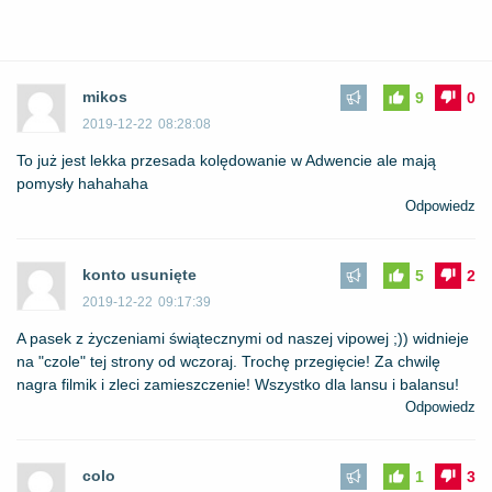
mikos
9
0
2019-12-22
08:28:08
To już jest lekka przesada kolędowanie w Adwencie ale mają
pomysły hahahaha
Odpowiedz
konto usunięte
5
2
2019-12-22
09:17:39
A pasek z życzeniami świątecznymi od naszej vipowej ;)) widnieje
na "czole" tej strony od wczoraj. Trochę przegięcie! Za chwilę
nagra filmik i zleci zamieszczenie! Wszystko dla lansu i balansu!
Odpowiedz
colo
1
3