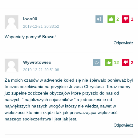
loco00
2
1
2019-12-21
20:33:52
Wspaniały pomysł! Brawo!
Odpowiedz
Wywrotowiec
12
2
2019-12-21
20:51:08
Za moich czasów w adwencie koled się nie śpiewalo ponieważ był
to czas oczekiwania na przyjście Jezusa Chrystusa. Teraz mamy
już zupełne zdziczenie obyczajów które przyszło do nas od
naszych " najbliższych sojuszników " a jednocześnie od
największych naszych wrogów którzy nie wiedzą nawet w
wiekszosci kto nimi rządzi tak jak przeważająca większość
naszego społeczeństwa i jest jak jest.
Odpowiedz