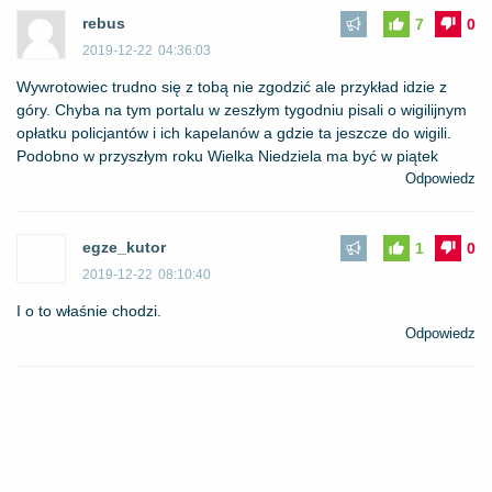
rebus
7
0
2019-12-22
04:36:03
Wywrotowiec trudno się z tobą nie zgodzić ale przykład idzie z
góry. Chyba na tym portalu w zeszłym tygodniu pisali o wigilijnym
opłatku policjantów i ich kapelanów a gdzie ta jeszcze do wigili.
Podobno w przyszłym roku Wielka Niedziela ma być w piątek
Odpowiedz
egze_kutor
1
0
2019-12-22
08:10:40
I o to właśnie chodzi.
Odpowiedz