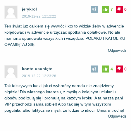
jerykrol
7
0
2019-12-22
12:12:22
Ten świat już całkiem się wywrócił kto to widział żeby w adwencie
kolędować i w adwencie urządzać spotkania opłatkowe. No ale
mamona opanowała wszystkich i wszędzie. POLAKU I KATOLIKU
OPAMIĘTAJ SIĘ.
Odpowiedz
konto usunięte
4
0
2019-12-22
12:23:28
Tak fałszywych ludzi jak ci wybrańcy narodu nie znajdziemy
nigdzie! Dla własnego interesu, z myślą o kolejnym uciułaniu
głosów podlizują się i promują na każdym kroku! A ta nasza pani
VIP przechodzi sama sobie!! Albo tak się w tym wszystkim
pogubiła, albo faktycznie myśli, że ludzie to idioci! Umiaru trochę!
Odpowiedz