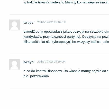
w trakcie trwania kadencji. Mam tylko nadzieje że nie zm
twpys
2010-12-02
23:02:18
camel2 co ty opowiadasz jaka opozycja na szczeblu gmi
kandydatów przynaleznosci partyjnej. Opozycja na poz
kilkanaście lat nie było opozycji bo wszyscy bali sie p
twpys
2010-12-02
23:04:24
a co do kontroli finansow - to wlasnie mamy najwieks
nie. pozdrawiam