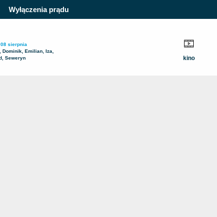
Wyłączenia prądu
 08 sierpnia
 Dominik, Emilian, Iza,
kino
d, Seweryn