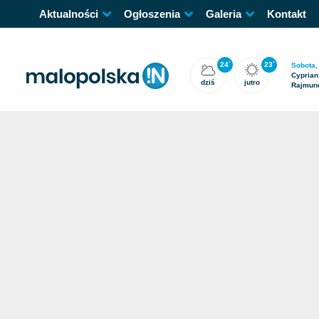
Aktualności
Ogłoszenia
Galeria
Kontakt
24
23
°
°
Sobota,
Cyprian,
dziś
jutro
Rajmun