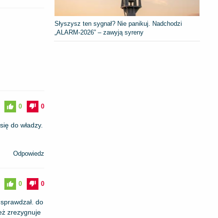
Słyszysz ten sygnał? Nie panikuj. Nadchodzi
„ALARM-2026” – zawyją syreny
0
0
się do władzy.
Odpowiedz
0
0
e sprawdzał. do
eż zrezygnuje