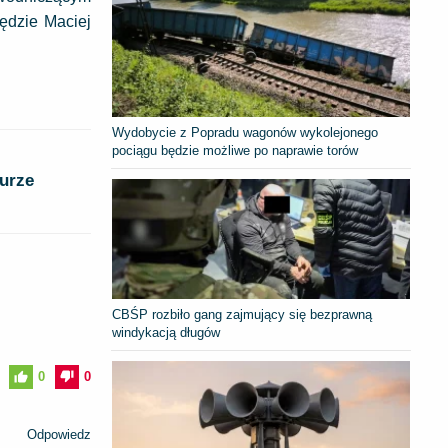
ędzie Maciej
Wydobycie z Popradu wagonów wykolejonego
pociągu będzie możliwe po naprawie torów
burze
CBŚP rozbiło gang zajmujący się bezprawną
windykacją długów
0
0
Odpowiedz