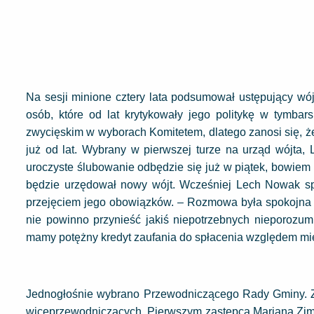
Na sesji minione cztery lata podsumował ustępujący wó
osób, które od lat krytykowały jego politykę w tymb
zwycięskim w wyborach Komitetem, dlatego zanosi się, że
już od lat. Wybrany w pierwszej turze na urząd wójta, 
uroczyste ślubowanie odbędzie się już w piątek, bowiem
będzie urzędował nowy wójt. Wcześniej Lech Nowak s
przejęciem jego obowiązków. – Rozmowa była spokojna 
nie powinno przynieść jakiś niepotrzebnych nieporozum
mamy potężny kredyt zaufania do spłacenia względem mi
Jednogłośnie wybrano Przewodniczącego Rady Gminy. Zos
wiceprzewodniczących. Pierwszym zastępcą Mariana Zim