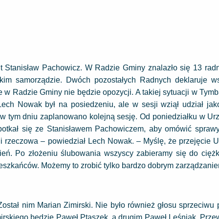
jt Stanisław Pachowicz. W Radzie Gminy znalazło się 13 radn
arskim samorządzie. Dwóch pozostałych Radnych deklaruje w
 w Radzie Gminy nie będzie opozycji. A takiej sytuacji w Tymb
Lech Nowak był na posiedzeniu, ale w sesji wziął udział jak
 w tym dniu zaplanowano kolejną sesję. Od poniedziałku w Ur
potkał się ze Stanisławem Pachowiczem, aby omówić spraw
i rzeczowa – powiedział Lech Nowak. – Myślę, że przejęcie 
ień. Po złożeniu ślubowania wszyscy zabieramy się do ciężki
eszkańców. Możemy to zrobić tylko bardzo dobrym zarządzanie
tał nim Marian Zimirski. Nie było również głosu sprzeciwu 
irskiego będzie Paweł Ptaszek, a drugim Paweł Leśniak. Prz