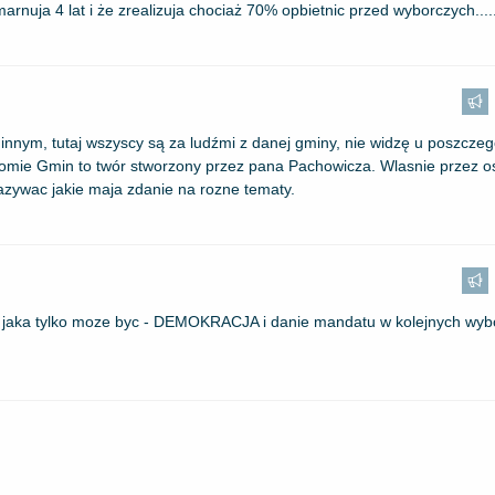
arnuja 4 lat i że zrealizuja chociaż 70% opbietnic przed wyborczych.....
nnym, tutaj wszyscy są za ludźmi z danej gminy, nie widzę u poszcze
iomie Gmin to twór stworzony przez pana Pachowicza. Wlasnie przez os
okazywac jakie maja zdanie na rozne tematy.
za jaka tylko moze byc - DEMOKRACJA i danie mandatu w kolejnych wybo