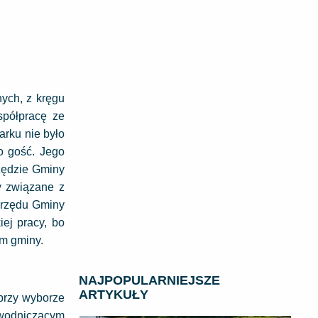
ych, z kręgu
spółpracę ze
arku nie było
o gość. Jego
zędzie Gminy
y związane z
Urzędu Gminy
ej pracy, bo
m gminy.
NAJPOPULARNIEJSZE
ARTYKUŁY
przy wyborze
ewodniczącym