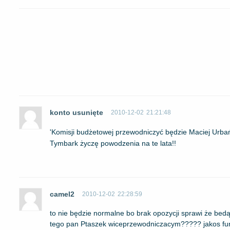
konto usunięte
2010-12-02
21:21:48
'Komisji budżetowej przewodniczyć będzie Maciej Urbań
Tymbark życzę powodzenia na te lata!!
camel2
2010-12-02
22:28:59
to nie będzie normalne bo brak opozycji sprawi że bedą s
tego pan Ptaszek wiceprzewodniczacym????? jakos funk