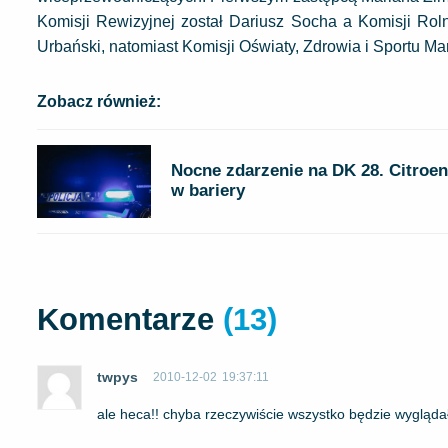
Komisji Rewizyjnej został Dariusz Socha a Komisji Rol
Urbański, natomiast Komisji Oświaty, Zdrowia i Sportu Ma
Zobacz również:
Nocne zdarzenie na DK 28. Citroen
w bariery
Komentarze
(13)
twpys
2010-12-02
19:37:11
ale heca!! chyba rzeczywiście wszystko będzie wygląd