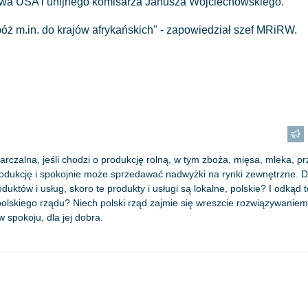
ictwa USA i unijnego komisarza Janusza Wojciechowskiego.
óż m.in. do krajów afrykańskich" - zapowiedział szef MRiRW.
arczalna, jeśli chodzi o produkcję rolną, w tym zboża, mięsa, mleka, p
odukcję i spokojnie może sprzedawać nadwyżki na rynki zewnętrzne. 
tów i usług, skoro te produkty i usługi są lokalne, polskie? I odkąd t
lskiego rządu? Niech polski rząd zajmie się wreszcie rozwiązywaniem
 spokoju, dla jej dobra.