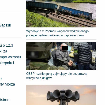
Sączu!
Wydobycie z Popradu wagonów wykolejonego
pociągu będzie możliwe po naprawie torów
u o 12,3
ki za
tempo wzrostu
ierpniu i
CBŚP rozbiło gang zajmujący się bezprawną
windykacją długów
i)
rty Morza
istrem