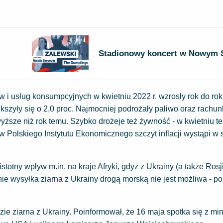
Stadionowy koncert w Nowym 
 i usług konsumpcyjnych w kwietniu 2022 r. wzrosły rok do rok
szyły się o 2,0 proc. Najmocniej podrożały paliwo oraz rachun
yższe niż rok temu. Szybko drożeje też żywność - w kwietniu 
w Polskiego Instytutu Ekonomicznego szczyt inflacji wystąpi w s
stotny wpływ m.in. na kraje Afryki, gdyż z Ukrainy (a także Rosj
ie wysyłka ziarna z Ukrainy drogą morską nie jest możliwa - po
ie ziarna z Ukrainy. Poinformował, że 16 maja spotka się z min