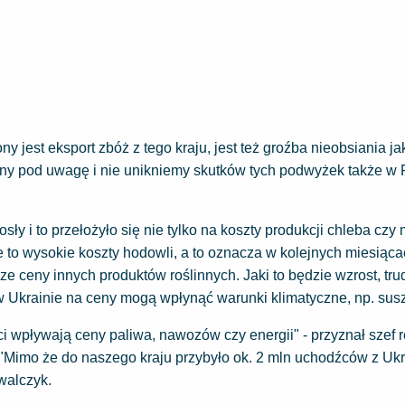
y jest eksport zbóż z tego kraju, jest też groźba nieobsiania jak
ny pod uwagę i nie unikniemy skutków tych podwyżek także w P
ły i to przełożyło się nie tylko na koszty produkcji chleba cz
e to wysokie koszty hodowli, a to oznacza w kolejnych miesiąc
 ceny innych produktów roślinnych. Jaki to będzie wzrost, tr
w Ukrainie na ceny mogą wpłynąć warunki klimatyczne, np. susz
i wpływają ceny paliwa, nawozów czy energii" - przyznał szef r
e. "Mimo że do naszego kraju przybyło ok. 2 mln uchodźców z Uk
walczyk.