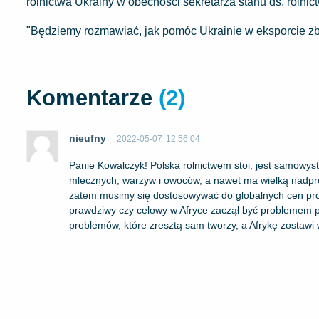
rolnictwa Ukrainy w obecności sekretarza stanu ds. roln
"Będziemy rozmawiać, jak pomóc Ukrainie w eksporcie zb
Komentarze
(2)
nieufny
2022-05-07
12:56:04
Panie Kowalczyk! Polska rolnictwem stoi, jest samowyst
mlecznych, warzyw i owoców, a nawet ma wielką nadpr
zatem musimy się dostosowywać do globalnych cen produk
prawdziwy czy celowy w Afryce zaczął być problemem po
problemów, które zresztą sam tworzy, a Afrykę zostawi w