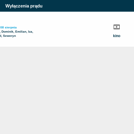
Wyłączenia prądu
 08 sierpnia
 Dominik, Emilian, Iza,
kino
d, Seweryn