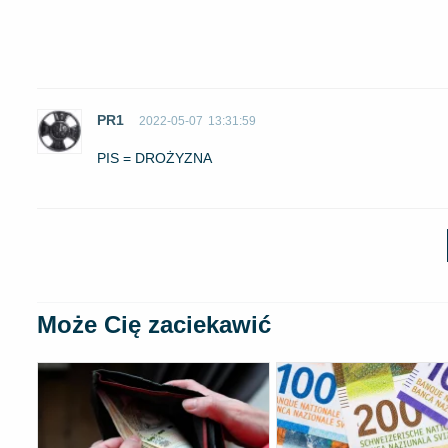
PR1
2022-05-07
13:31:59
PIS = DROŻYZNA
Może Cię zaciekawić