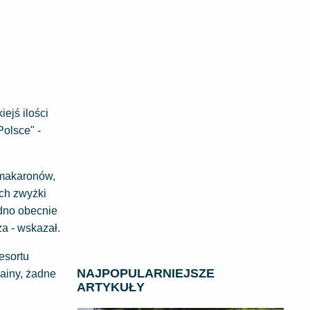
iejś ilości
olsce" -
y makaronów,
ach zwyżki
udno obecnie
a - wskazał.
esortu
NAJPOPULARNIEJSZE
rainy, żadne
ARTYKUŁY