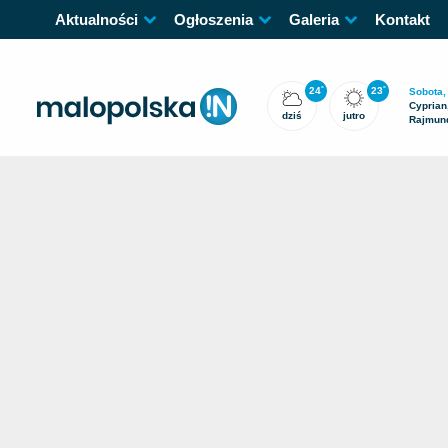
Aktualności
Ogłoszenia
Galeria
Kontakt
24
23
°
°
Sobota,
Cyprian,
dziś
jutro
Rajmun