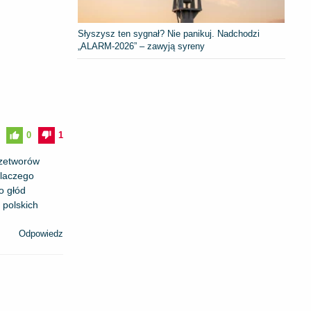
Słyszysz ten sygnał? Nie panikuj. Nadchodzi
„ALARM-2026” – zawyją syreny
0
1
rzetworów
Dlaczego
o głód
 polskich
Odpowiedz