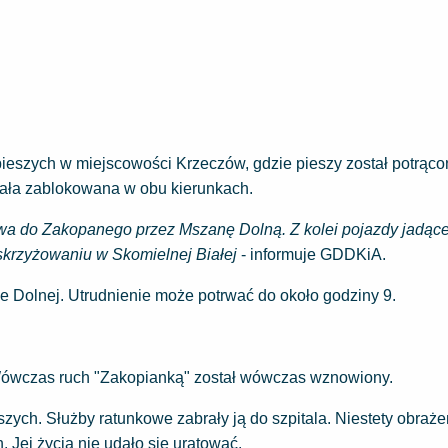
pieszych w miejscowości Krzeczów, gdzie pieszy został potrąco
ała zablokowana w obu kierunkach.
kowa do Zakopanego przez Mszanę Dolną. Z kolei pojazdy jadąc
skrzyżowaniu w Skomielnej Białej
- informuje GDDKiA.
e Dolnej. Utrudnienie może potrwać do około godziny 9.
. Wówczas ruch "Zakopianką" został wówczas wznowiony.
szych. Służby ratunkowe zabrały ją do szpitala. Niestety obraże
. Jej życia nie udało się uratować.