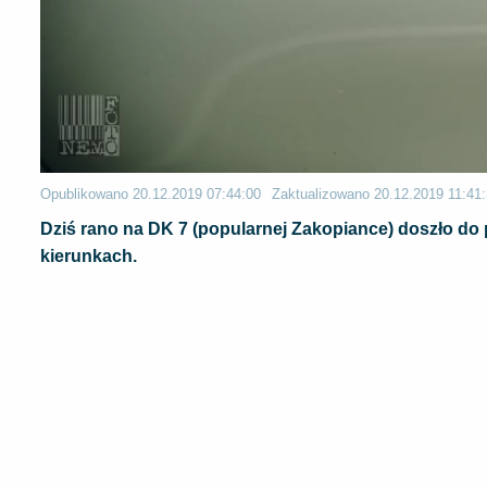
Opublikowano
20.12.2019 07:44:00
Zaktualizowano
20.12.2019 11:41
Dziś rano na DK 7 (popularnej Zakopiance) doszło do 
kierunkach.