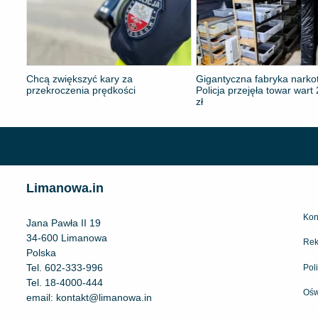
​Chcą zwiększyć kary za
Gigantyczna fabryka narko
przekroczenia prędkości
Policja przejęła towar wart
zł
Limanowa.in
Kon
Jana Pawła II 19
34-600 Limanowa
Rek
Polska
Tel.
602-333-996
Pol
Tel.
18-4000-444
Ośw
email:
kontakt@limanowa.in