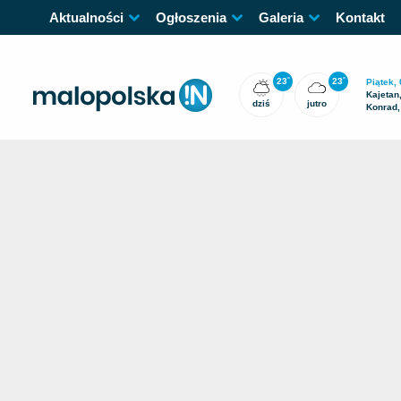
Aktualności
Ogłoszenia
Galeria
Kontakt
23
23
°
°
Piątek, 
Kajetan
dziś
jutro
Konrad,