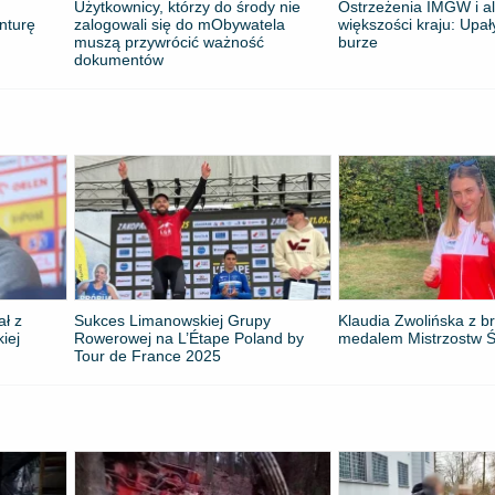
Użytkownicy, którzy do środy nie
Ostrzeżenia IMGW i al
nturę
zalogowali się do mObywatela
większości kraju: Upał
muszą przywrócić ważność
burze
dokumentów
ał z
Sukces Limanowskiej Grupy
Klaudia Zwolińska z 
kiej
Rowerowej na L’Étape Poland by
medalem Mistrzostw Ś
Tour de France 2025