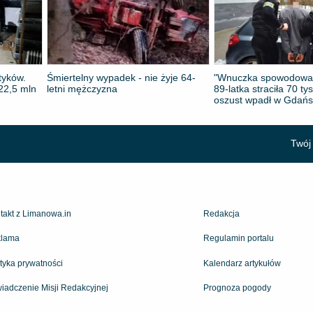
tyków.
Śmiertelny wypadek - nie żyje 64-
"Wnuczka spowodował
 22,5 mln
letni mężczyzna
89-latka straciła 70 tys
oszust wpadł w Gdań
Twój 
takt z Limanowa.in
Redakcja
lama
Regulamin portalu
ityka prywatności
Kalendarz artykułów
iadczenie Misji Redakcyjnej
Prognoza pogody