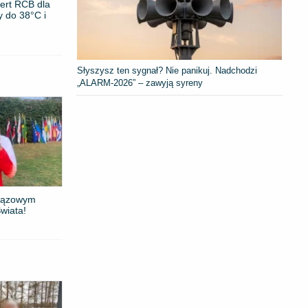
ert RCB dla
y do 38°C i
Słyszysz ten sygnał? Nie panikuj. Nadchodzi
„ALARM-2026” – zawyją syreny
brązowym
wiata!