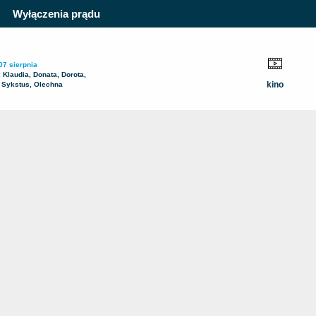
Wyłączenia prądu
07 sierpnia
, Klaudia, Donata, Dorota,
kino
 Sykstus, Olechna