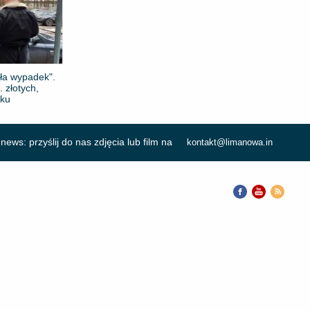
a wypadek".
. złotych,
sku
news: przyślij do nas zdjęcia lub film na
kontakt@limanowa.in