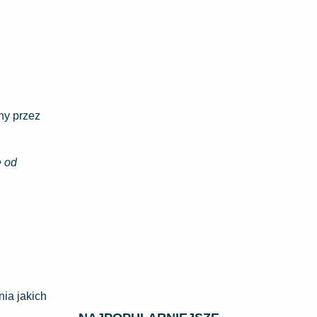
ny przez
e od
nia jakich