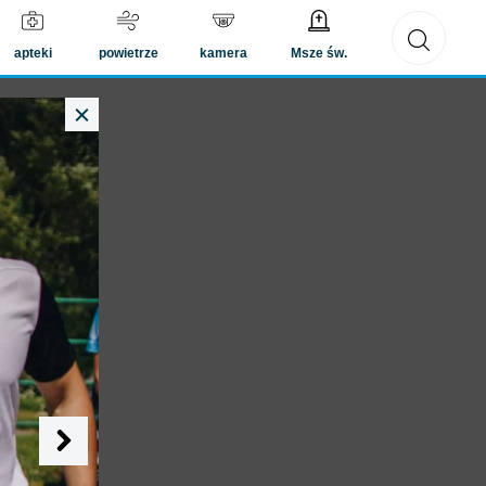
twoje konto
apteki
powietrze
kamera
Msze św.