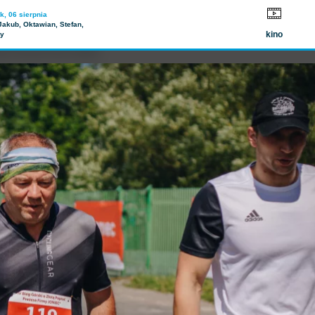
Wyłączenia prądu
k, 06 sierpnia
Jakub, Oktawian, Stefan,
kino
ty
aproć Prezesa Firmy JONIEC