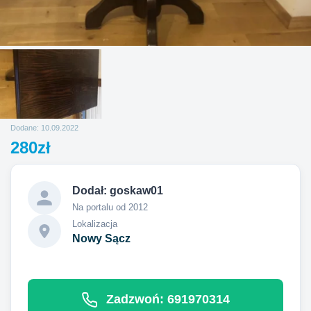
Dodane: 10.09.2022
280zł
Dodał:
goskaw01
Na portalu od 2012
Lokalizacja
Nowy Sącz
Zadzwoń: 691970314