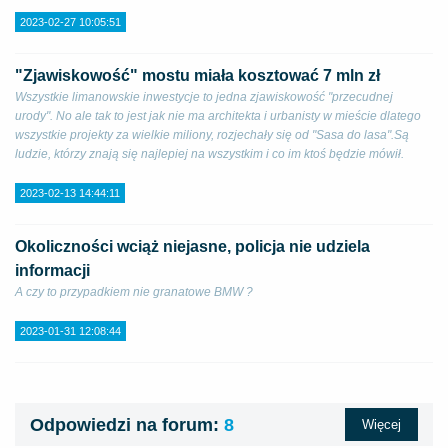
2023-02-27 10:05:51
"Zjawiskowość" mostu miała kosztować 7 mln zł
Wszystkie limanowskie inwestycje to jedna zjawiskowość "przecudnej
urody". No ale tak to jest jak nie ma architekta i urbanisty w mieście dlatego
wszystkie projekty za wielkie miliony, rozjechały się od "Sasa do lasa".Są
ludzie, którzy znają się najlepiej na wszystkim i co im ktoś będzie mówił.
2023-02-13 14:44:11
Okoliczności wciąż niejasne, policja nie udziela
informacji
A czy to przypadkiem nie granatowe BMW ?
2023-01-31 12:08:44
Odpowiedzi na forum:
8
Więcej