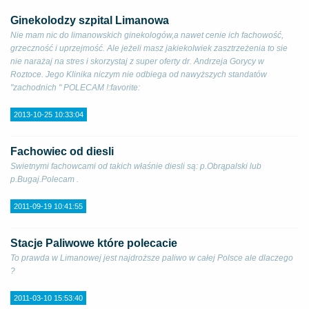
Ginekolodzy szpital Limanowa
Nie mam nic do limanowskich ginekologów,a nawet cenie ich fachowość,
grzeczność i uprzejmość. Ale jeżeli masz jakiekolwiek zasztrzeżenia to sie
nie narażaj na stres i skorzystaj z super oferty dr. Andrzeja Gorycy w
Roztoce. Jego Klinika niczym nie odbiega od nawyższych standatów
"zachodnich " POLECAM !:favorite:
2013-10-25 10:33:04
Fachowiec od diesli
Swietnymi fachowcami od takich właśnie diesli są: p.Obrąpalski lub
p.Bugaj.Polecam .
2011-09-19 10:41:55
Stacje Paliwowe które polecacie
To prawda w Limanowej jest najdroższe paliwo w całej Polsce ale dlaczego
?
2011-03-10 15:53:40