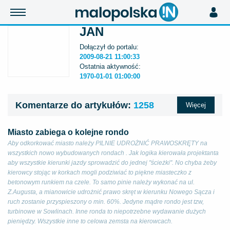
JAN
Dołączył do portalu:
2009-08-21 11:00:33
Ostatnia aktywność:
1970-01-01 01:00:00
Komentarze do artykułów:
1258
Więcej
Miasto zabiega o kolejne rondo
Aby odkorkować miasto należy PILNIE UDROŻNIĆ PRAWOSKRĘTY na
wszystkich nowo wybudowanych rondach . Jak logika kierowała projektanta
aby wszystkie kierunki jazdy sprowadzić do jednej "ścieżki". No chyba żeby
kierowcy stojąc w korkach mogli podziwiać to piękne miasteczko z
betonowym runkiem na czele. To samo pinie należy wykonać na ul.
Z.Augusta, a mianowicie udrożnić prawo skręt w kierunku Nowego Sącza i
ruch zostanie przyspieszony o min. 60%. Jedyne mądre rondo jest tzw,
turbinowe w Sowlinach. Inne ronda to niepotrzebne wydawanie dużych
pieniędzy. Wszystkie inne to celowa zemsta na kierowcach.