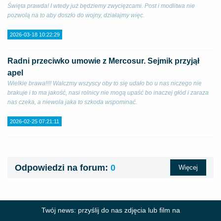
Święta prawda! I wtedy już będziemy zwycięzcami. Post i modlitwa nie
pozwolą na to aby doszło do wojny, działajmy więc.
2026-03-18 10:22:29
Radni przeciwko umowie z Mercosur. Sejmik przyjął
apel
Wielkie brawa!!!! Walczmy wszyscy oby to się udało bo u nas niczego nie
brakuje i to ma jakość, nasi rolnicy nie mogą upaść bo inaczej głód i zaraza
nas czeka, a niewola jaka to szkoda wspominać.
2026-02-25 07:21:11
Odpowiedzi na forum:
0
Więcej
Twój news: przyślij do nas zdjęcia lub film na