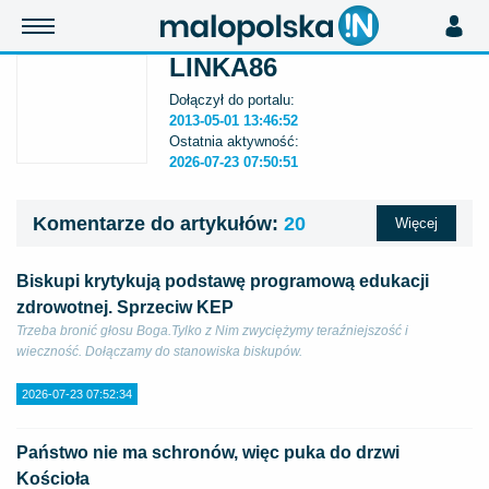
LINKA86
Dołączył do portalu:
2013-05-01 13:46:52
Ostatnia aktywność:
2026-07-23 07:50:51
Komentarze do artykułów:
20
Więcej
Biskupi krytykują podstawę programową edukacji
zdrowotnej. Sprzeciw KEP
Trzeba bronić głosu Boga.Tylko z Nim zwyciężymy teraźniejszość i
wieczność. Dołączamy do stanowiska biskupów.
2026-07-23 07:52:34
Państwo nie ma schronów, więc puka do drzwi
Kościoła