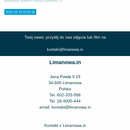
pinkfloyd- dobre!!!! bardzo dobre!!! :D
2012-12-10 22:21:11
Twój news: przyślij do nas zdjęcia lub film na
kontakt@limanowa.in
Limanowa.in
Jana Pawła II 19
34-600 Limanowa
Polska
Tel.
602-333-996
Tel.
18-4000-444
email:
kontakt@limanowa.in
Kontakt z Limanowa.in