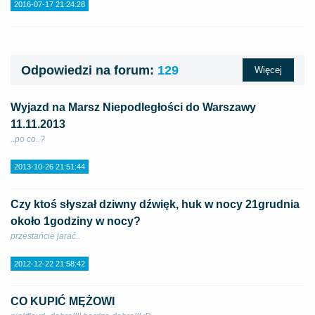
2016-07-17 21:24:28
Odpowiedzi na forum:
129
Więcej
Wyjazd na Marsz Niepodległości do Warszawy
11.11.2013
..po co..?
2013-10-26 21:51:44
Czy ktoś słyszał dziwny dźwięk, huk w nocy 21grudnia
około 1godziny w nocy?
przestańcie jarać..
2012-12-22 21:58:42
CO KUPIĆ MĘŻOWI