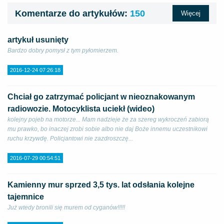
Komentarze do artykułów:
150
Więcej
artykuł usunięty
Bardzo dobry pomysł z tym pyłomierzem.
2016-12-24 07:26:18
Chciał go zatrzymać policjant w nieoznakowanym
radiowozie. Motocyklista uciekł (wideo)
kolejny pojeb na motorze... Mam nadzieje że za szereg wykroczeń zabiorą
mu prawko, bo inaczej zrobi sobie albo nie daj Boże innemu uczestnikowi
ruchu krzywdę. Policjantowi nie zazdroszczę...
2016-07-29 00:54:51
Kamienny mur sprzed 3,5 tys. lat odsłania kolejne
tajemnice
Już wtedy bronili się murem od cyganów!!!!!