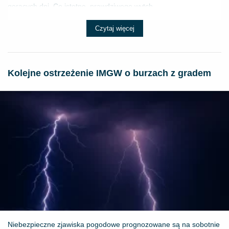
gorących dni. Co istotne, prawdziwego wytch...
Czytaj więcej
Kolejne ostrzeżenie IMGW o burzach z gradem
Niebezpieczne zjawiska pogodowe prognozowane są na sobotnie