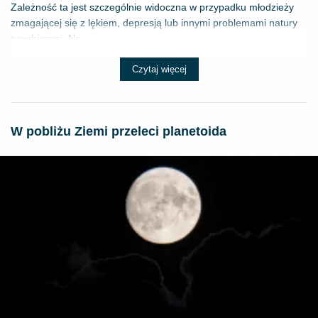
Zależność ta jest szczególnie widoczna w przypadku młodzieży
zmagającej się z lękiem, depresją lub innymi problemami natury
psychicznej. Na...
Czytaj więcej
W pobliżu Ziemi przeleci planetoida