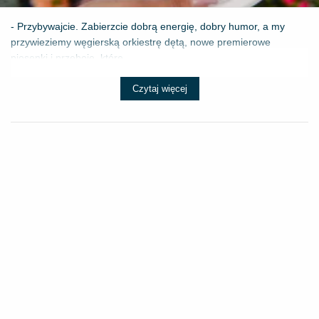
- Przybywajcie. Zabierzcie dobrą energię, dobry humor, a my
przywieziemy węgierską orkiestrę dętą, nowe premierowe
piosenki i przeboje, które ...
Czytaj więcej