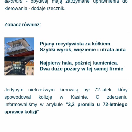
alkoholu -
obydwaj mają zatrzymane uprawnienia do
kierowania - dodaje rzecznik.
Zobacz również:
Pijany recydywista za kółkiem.
Szybki wyrok, więzienie i utrata auta
Najpierw hala, później kamienica.
Dwa duże pożary w tej samej firmie
Jedynym nietrzeźwym kierowcą był 72-latek, który
spowodował kolizję w Kasinie. O zderzeniu
informowaliśmy w artykule
"3,2 promila u 72-letniego
sprawcy kolizji"