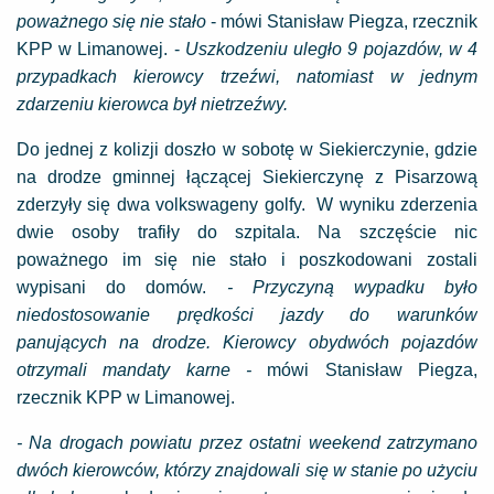
poważnego się nie stało
- mówi Stanisław Piegza, rzecznik
KPP w Limanowej. -
Uszkodzeniu uległo 9 pojazdów, w 4
przypadkach kierowcy trzeźwi, natomiast w jednym
zdarzeniu kierowca był nietrzeźwy.
Do jednej z kolizji doszło w sobotę w Siekierczynie, gdzie
na drodze gminnej łączącej Siekierczynę z Pisarzową
zderzyły się dwa volkswageny golfy. W wyniku zderzenia
dwie osoby trafiły do szpitala. Na szczęście nic
poważnego im się nie stało i poszkodowani zostali
wypisani do domów.
- Przyczyną wypadku było
niedostosowanie prędkości jazdy do warunków
panujących na drodze. Kierowcy obydwóch pojazdów
otrzymali mandaty karne -
mówi Stanisław Piegza,
rzecznik KPP w Limanowej.
- Na drogach powiatu przez ostatni weekend zatrzymano
dwóch kierowców, którzy znajdowali się w stanie po użyciu