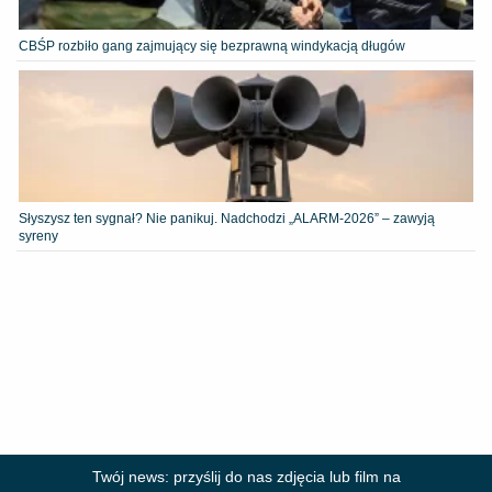
CBŚP rozbiło gang zajmujący się bezprawną windykacją długów
Słyszysz ten sygnał? Nie panikuj. Nadchodzi „ALARM-2026” – zawyją
syreny
Twój news: przyślij do nas zdjęcia lub film na