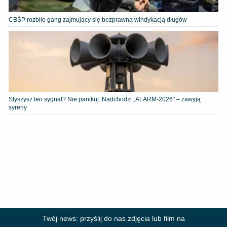
CBŚP rozbiło gang zajmujący się bezprawną windykacją długów
Słyszysz ten sygnał? Nie panikuj. Nadchodzi „ALARM-2026” – zawyją
syreny
Twój news: przyślij do nas zdjęcia lub film na