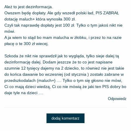
Ależ to jest dezinformacja.
Owszem będę dopłaty. Ale gdy wszedł polski ład, PIS ZABRAŁ
dotację maluch+ która wynosiła 300 zł.
Czyli tak naprawdę dopłaty jest 100 zł. Tylko o tym jakoś nikt nie
mówi.
A ja wiem to stąd bo mam malucha w żłobku, i przez to na razie
płacę o te 300 zł wiecej.
Szkoda że nikt nie sprawdził jak to wygląda, tylko sieje dalej tą
dezinformację dalej. Dodam jeszcze że to co jest napisane
szumnie 12 tysięcy dajemy na 2 dziecko, to również nie jest takie
do końca dawanie bo wczesniej (od stycznia ) zostało zabrane w
przedszkodalach (maluch+) .... Tylko o tym się głosno nie mówi,
Ci co mają dzieci wiedzą, Ci co nie mówią że jaki ten PIS dobry bo
daje tyle na dzieci ....
Odpowiedz
dodaj komentarz