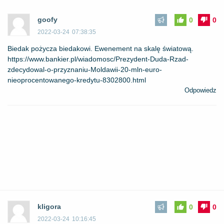
goofy
0
0
2022-03-24
07:38:35
Biedak pożycza biedakowi. Ewenement na skalę światową.
https://www.bankier.pl/wiadomosc/Prezydent-Duda-Rzad-
zdecydowal-o-przyznaniu-Moldawii-20-mln-euro-
nieoprocentowanego-kredytu-8302800.html
Odpowiedz
kligora
0
0
2022-03-24
10:16:45