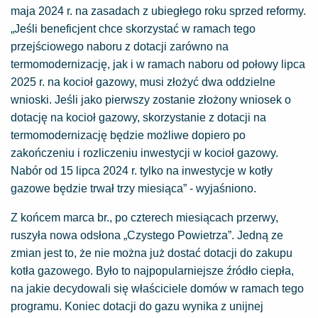
maja 2024 r. na zasadach z ubiegłego roku sprzed reformy.
„Jeśli beneficjent chce skorzystać w ramach tego
przejściowego naboru z dotacji zarówno na
termomodernizację, jak i w ramach naboru od połowy lipca
2025 r. na kocioł gazowy, musi złożyć dwa oddzielne
wnioski. Jeśli jako pierwszy zostanie złożony wniosek o
dotację na kocioł gazowy, skorzystanie z dotacji na
termomodernizację będzie możliwe dopiero po
zakończeniu i rozliczeniu inwestycji w kocioł gazowy.
Nabór od 15 lipca 2024 r. tylko na inwestycje w kotły
gazowe będzie trwał trzy miesiąca” - wyjaśniono.
Z końcem marca br., po czterech miesiącach przerwy,
ruszyła nowa odsłona „Czystego Powietrza”. Jedną ze
zmian jest to, że nie można już dostać dotacji do zakupu
kotła gazowego. Było to najpopularniejsze źródło ciepła,
na jakie decydowali się właściciele domów w ramach tego
programu. Koniec dotacji do gazu wynika z unijnej