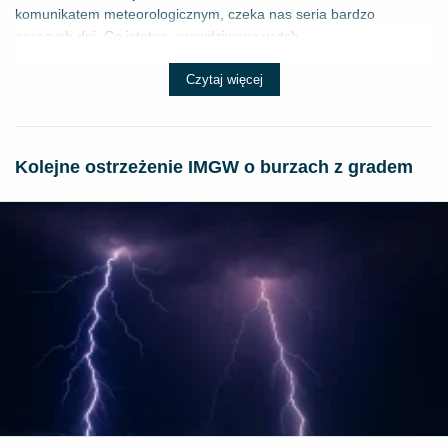
komunikatem meteorologicznym, czeka nas seria bardzo
gorących dni. Co istotne, prawdziwego wytch...
Czytaj więcej
Kolejne ostrzeżenie IMGW o burzach z gradem