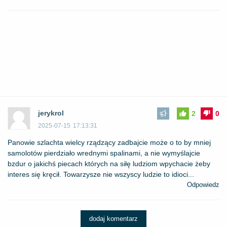
jerykrol
2
0
2025-07-15
17:13:31
Panowie szlachta wielcy rządzący zadbajcie może o to by mniej
samolotów pierdziało wrednymi spalinami, a nie wymyślajcie
bzdur o jakichś piecach których na siłę ludziom wpychacie żeby
interes się kręcił. Towarzysze nie wszyscy ludzie to idioci...
Odpowiedz
dodaj komentarz