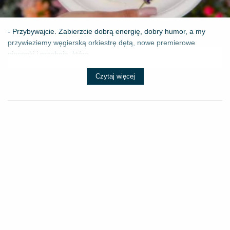
- Przybywajcie. Zabierzcie dobrą energię, dobry humor, a my
przywieziemy węgierską orkiestrę dętą, nowe premierowe
piosenki i przeboje, które ...
Czytaj więcej