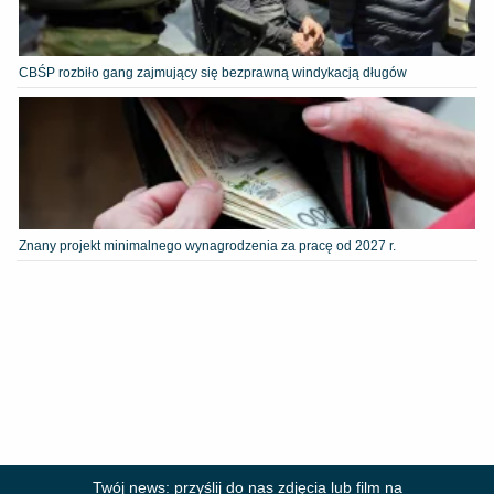
CBŚP rozbiło gang zajmujący się bezprawną windykacją długów
Znany projekt minimalnego wynagrodzenia za pracę od 2027 r.
Twój news: przyślij do nas zdjęcia lub film na