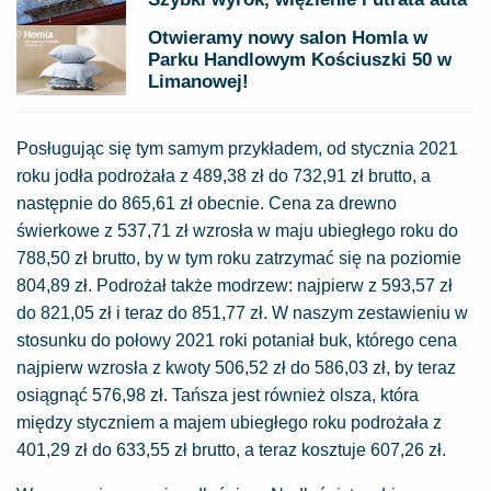
Otwieramy nowy salon Homla w
Parku Handlowym Kościuszki 50 w
Limanowej!
Posługując się tym samym przykładem, od stycznia 2021
roku jodła podrożała z 489,38 zł do 732,91 zł brutto, a
następnie do 865,61 zł obecnie. Cena za drewno
świerkowe z 537,71 zł wzrosła w maju ubiegłego roku do
788,50 zł brutto, by w tym roku zatrzymać się na poziomie
804,89 zł. Podrożał także modrzew: najpierw z 593,57 zł
do 821,05 zł i teraz do 851,77 zł. W naszym zestawieniu w
stosunku do połowy 2021 roki potaniał buk, którego cena
najpierw wzrosła z kwoty 506,52 zł do 586,03 zł, by teraz
osiągnąć 576,98 zł. Tańsza jest również olsza, która
między styczniem a majem ubiegłego roku podrożała z
401,29 zł do 633,55 zł brutto, a teraz kosztuje 607,26 zł.