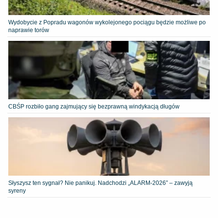
Wydobycie z Popradu wagonów wykolejonego pociągu będzie możliwe po
naprawie torów
CBŚP rozbiło gang zajmujący się bezprawną windykacją długów
Słyszysz ten sygnał? Nie panikuj. Nadchodzi „ALARM-2026” – zawyją
syreny