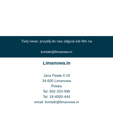
Twój news: przyślij do nas zdjęcia lub film na
kontakt@limanowa.in
Limanowa.in
Jana Pawła II 19
34-600 Limanowa
Polska
Tel.
602-333-996
Tel.
18-4000-444
email:
kontakt@limanowa.in