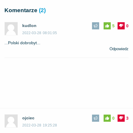
Komentarze
(2)
kudlon
5
0
2022-03-28
08:01:05
...Polski dobrobyt...
Odpowiedz
ojciec
0
3
2022-03-28
19:25:28