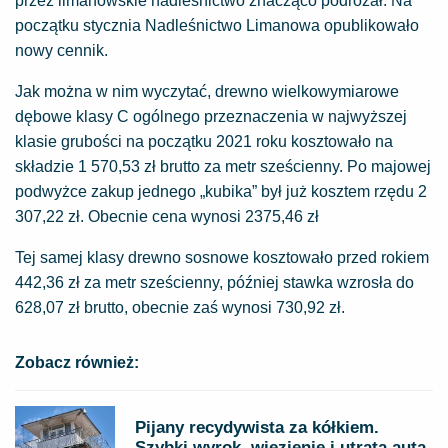
przez limanowskie nadleśnictwo znacząco podrożał. Na
początku stycznia Nadleśnictwo Limanowa opublikowało
nowy cennik.
Jak można w nim wyczytać, drewno wielkowymiarowe
dębowe klasy C ogólnego przeznaczenia w najwyższej
klasie grubości na początku 2021 roku kosztowało na
składzie 1 570,53 zł brutto za metr sześcienny. Po majowej
podwyżce zakup jednego „kubika” był już kosztem rzędu 2
307,22 zł. Obecnie cena wynosi 2375,46 zł
Tej samej klasy drewno sosnowe kosztowało przed rokiem
442,36 zł za metr sześcienny, później stawka wzrosła do
628,07 zł brutto, obecnie zaś wynosi 730,92 zł.
Zobacz również:
Pijany recydywista za kółkiem.
Szybki wyrok, więzienie i utrata auta