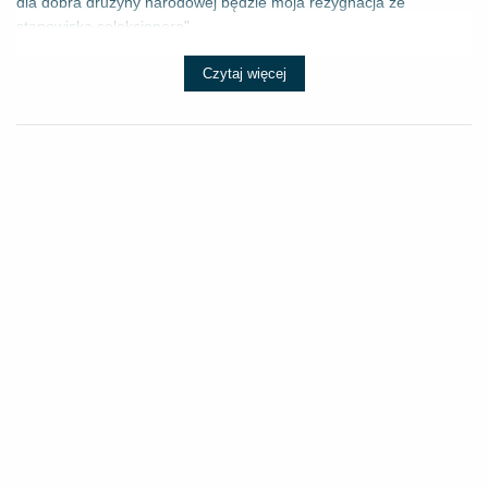
dla dobra drużyny narodowej będzie moja rezygnacja ze
stanowiska selekcjonera" - ...
Czytaj więcej