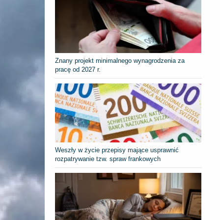
Znany projekt minimalnego wynagrodzenia za
pracę od 2027 r.
Weszły w życie przepisy mające usprawnić
rozpatrywanie tzw. spraw frankowych