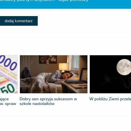
dodaj komentarz
ające
Dobry sen sprzyja sukcesom w
W pobliżu Ziemi przele
zw. spraw
szkole nastolatków