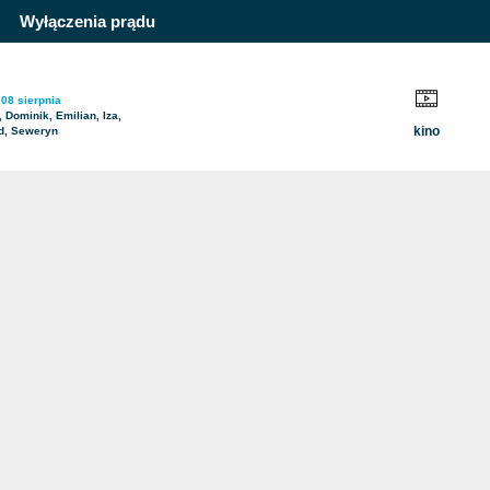
Wyłączenia prądu
 08 sierpnia
 Dominik, Emilian, Iza,
kino
d, Seweryn