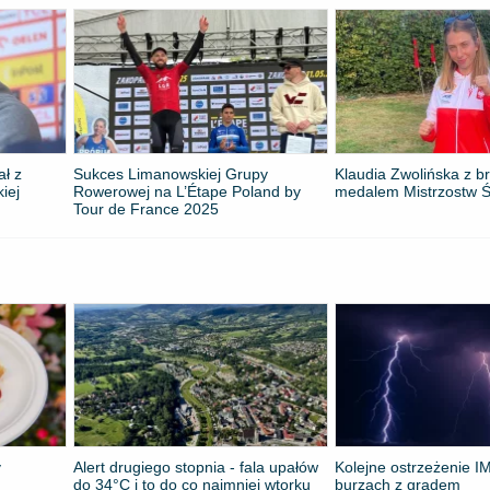
ał z
Sukces Limanowskiej Grupy
Klaudia Zwolińska z 
kiej
Rowerowej na L’Étape Poland by
medalem Mistrzostw Ś
Tour de France 2025
y
Alert drugiego stopnia - fala upałów
Kolejne ostrzeżenie 
do 34°C i to do co najmniej wtorku
burzach z gradem