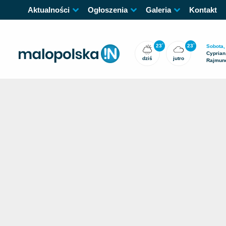
Aktualności
Ogłoszenia
Galeria
Kontakt
23
23
°
°
Sobota,
Cyprian,
dziś
jutro
Rajmun