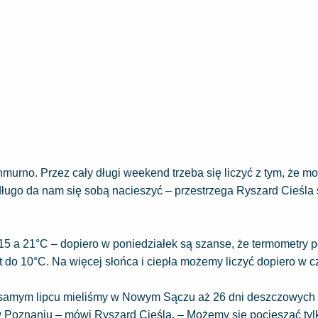
chmurno. Przez cały długi weekend trzeba się liczyć z tym, że m
ie długo da nam się sobą nacieszyć – przestrzega Ryszard Cieśla s
 15 a 21°C – dopiero w poniedziałek są szanse, że termometry
do 10°C. Na więcej słońca i ciepła możemy liczyć dopiero w c
 w samym lipcu mieliśmy w Nowym Sączu aż 26 dni deszczowych 
w Poznaniu – mówi Ryszard Cieśla. – Możemy się pocieszać tyl