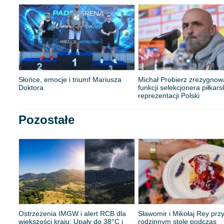
Słońce, emocje i triumf Mariusza
Michał Probierz zrezygnow
Doktora
funkcji selekcjonera piłkars
reprezentacji Polski
Pozostałe
Ostrzeżenia IMGW i alert RCB dla
Sławomir i Mikołaj Rey prz
większości kraju: Upały do 38°C i
rodzinnym stole podczas