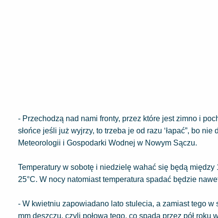
- Przechodzą nad nami fronty, przez które jest zimno i po
słońce jeśli już wyjrzy, to trzeba je od razu ‘łapać”, bo n
Meteorologii i Gospodarki Wodnej w Nowym Sączu.
Temperatury w sobotę i niedzielę wahać się będą między
25°C. W nocy natomiast temperatura spadać będzie nawet 
- W kwietniu zapowiadano lato stulecia, a zamiast tego
mm deszczu, czyli połowa tego, co spada przez pół roku 