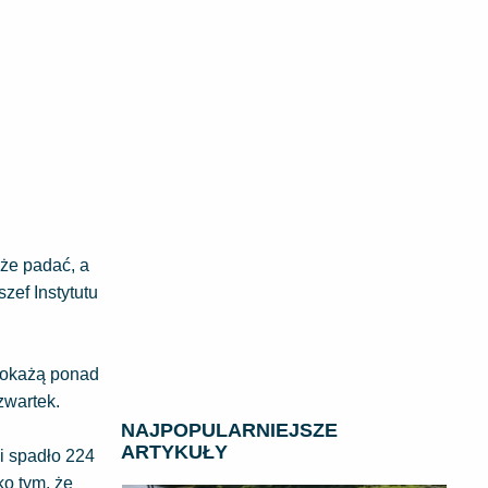
oże padać, a
zef Instytutu
 pokażą ponad
zwartek.
NAJPOPULARNIEJSZE
ARTYKUŁY
i spadło 224
ko tym, że