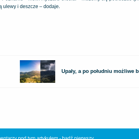
ą ulewy i deszcze – dodaje.
Upały, a po południu możliwe 
ntarzy pod tym artykułem - bądź pierwszy