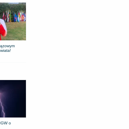
brązowym
wiata!
IMGW o