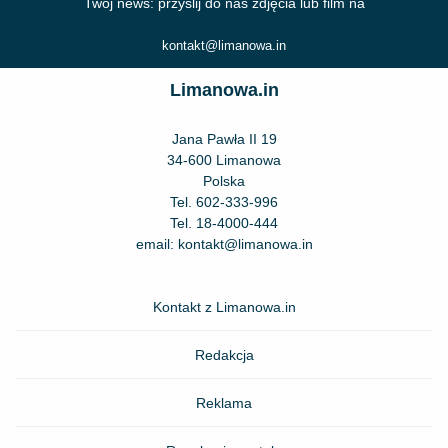
Twój news: przyślij do nas zdjęcia lub film na
kontakt@limanowa.in
Limanowa.in
Jana Pawła II 19
34-600 Limanowa
Polska
Tel.
602-333-996
Tel.
18-4000-444
email:
kontakt@limanowa.in
Kontakt z Limanowa.in
Redakcja
Reklama