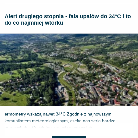
Alert drugiego stopnia - fala upałów do 34°C i to
do co najmniej wtorku
ermometry wskażą nawet 34°C Zgodnie z najnowszym
komunikatem meteorologicznym, czeka nas seria bardzo
gorących dni. Co istotne, prawdziwego wytch...