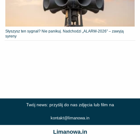
Słyszysz ten sygnał? Nie panikuj. Nadchodzi „ALARM-2026” – zawyją
syreny
Twój news: przyślij do nas zdjęcia lub film na
kontakt@limanowa.in
Limanowa.in