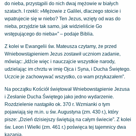
do nieba, przystąpili do nich dwaj mężowie w białych
szatach. I rzekli: »Mężowie z Galilei, dlaczego stoicie i
wpatrujecie się w niebo? Ten Jezus, wzięty od was do
nieba, przyjdzie tak samo, jak widzieliście Go
wstępującego do nieba«” – podaje Biblia.
Z kolei w Ewangelii św. Mateusza czytamy, że przed
Wniebowstąpieniem Jezus zostawił uczniom zadanie,
mówiąc: „Idźcie więc i nauczajcie wszystkie narody,
udzielając im chrztu w imię Ojca i Syna, i Ducha Świętego.
Uczcie je zachowywać wszystko, co wam przykazałem”.
Na początku Kościół świętował Wniebowstąpienie Jezusa
i Zesłanie Ducha Świętego jako jedno wydarzenie.
Rozdzielenie nastąpiło ok. 370 r. Wzmianki o tym
pojawiają się m.in. u św. Augustyna (zm. 430 r.), który
pisze: „Dzień dzisiejszy świętują na całym świecie”. Z kolei
św. Leon I Wielki (zm. 461 r.) poświęca tej tajemnicy dwa
kazania.