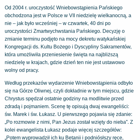
Od 2004 r. uroczystość Wniebowstąpienia Pańskiego
obchodzona jest w Polsce w VII niedzielę wielkanocną, a
nie – jak było wcześniej – w czwartek, 40 dni po
uroczystości Zmartwychwstania Pańskiego. Decyzję o
zmianie terminu podjęto na mocy dekretu watykańskiej
Kongregacji ds. Kultu Bożego i Dyscypliny Sakramentów,
która umożliwiła przeniesienie święta na najbliższą
niedzielę w krajach, gdzie dzień ten nie jest ustawowo
wolny od pracy.
Według przekazów wydarzenie Wniebowstąpienia odbyło
się na Górze Oliwnej, czyli dokładnie w tym miejscu, gdzie
Chrystus spędzał ostatnie godziny na modlitwie przed
zdradą i pojmaniem. Scenę tę opisują dwaj ewangeliści:
św. Marek i św. Łukasz. U pierwszego pojawia się zdanie:
„Po rozmowie z nimi, Pan Jezus został wzięty do nieba”. Z
kolei ewangelista Łukasz podaje więcej szczegółów:
„Potem wyprowadził ich ku Betanii i podniósłszy ręce,