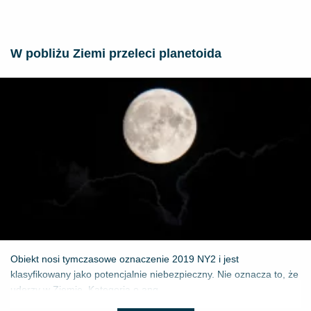
W pobliżu Ziemi przeleci planetoida
Obiekt nosi tymczasowe oznaczenie 2019 NY2 i jest
klasyfikowany jako potencjalnie niebezpieczny. Nie oznacza to, że
uderzy w Ziemię. Kategoria o ang...