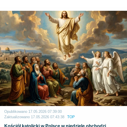
Opublikowano
17.05.2026 07:39:00
Zaktualizowano
17.05.2026 07:43:38
TOP
Kościół katolicki w Polsce w niedzielę obchodzi