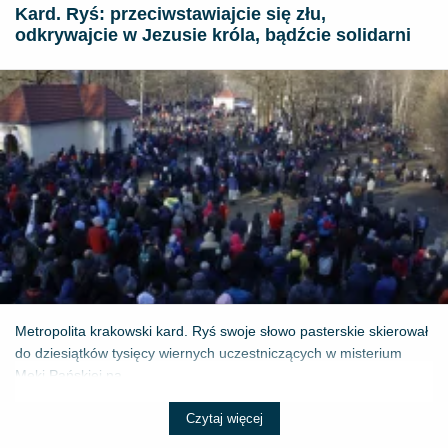
Kard. Ryś: przeciwstawiajcie się złu,
odkrywajcie w Jezusie króla, bądźcie solidarni
Metropolita krakowski kard. Ryś swoje słowo pasterskie skierował
do dziesiątków tysięcy wiernych uczestniczących w misterium
Męki Pańskiej na...
Czytaj więcej