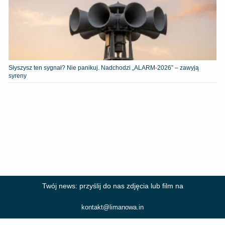
Słyszysz ten sygnał? Nie panikuj. Nadchodzi „ALARM-2026” – zawyją
syreny
Twój news: przyślij do nas zdjęcia lub film na
kontakt@limanowa.in