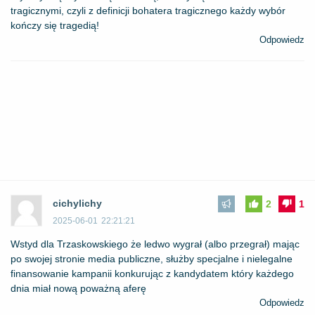
tragicznymi, czyli z definicji bohatera tragicznego każdy wybór
kończy się tragedią!
Odpowiedz
cichylichy
2
1
2025-06-01
22:21:21
Wstyd dla Trzaskowskiego że ledwo wygrał (albo przegrał) mając
po swojej stronie media publiczne, służby specjalne i nielegalne
finansowanie kampanii konkurując z kandydatem który każdego
dnia miał nową poważną aferę
Odpowiedz