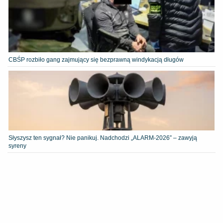
CBŚP rozbiło gang zajmujący się bezprawną windykacją długów
Słyszysz ten sygnał? Nie panikuj. Nadchodzi „ALARM-2026” – zawyją
syreny