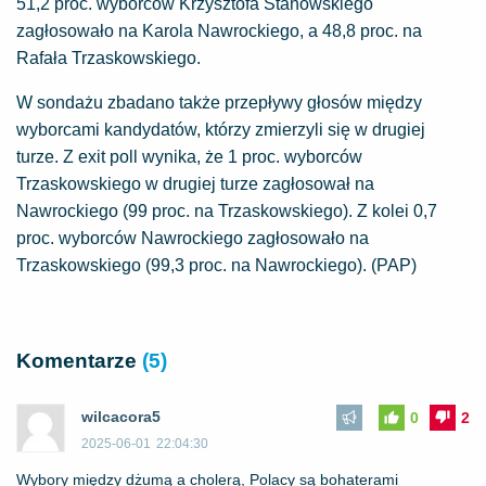
51,2 proc. wyborców Krzysztofa Stanowskiego
zagłosowało na Karola Nawrockiego, a 48,8 proc. na
Rafała Trzaskowskiego.
W sondażu zbadano także przepływy głosów między
wyborcami kandydatów, którzy zmierzyli się w drugiej
turze. Z exit poll wynika, że 1 proc. wyborców
Trzaskowskiego w drugiej turze zagłosował na
Nawrockiego (99 proc. na Trzaskowskiego). Z kolei 0,7
proc. wyborców Nawrockiego zagłosowało na
Trzaskowskiego (99,3 proc. na Nawrockiego). (PAP)
Komentarze
(5)
wilcacora5
0
2
2025-06-01
22:04:30
Wybory między dżumą a cholerą, Polacy są bohaterami