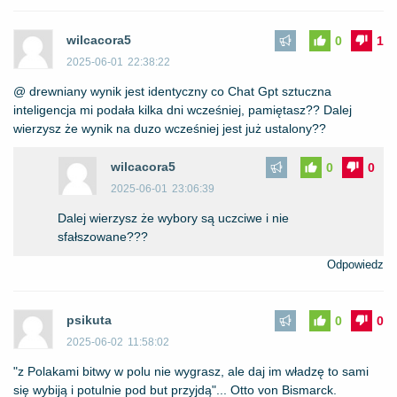
wilcacora5
0
1
2025-06-01
22:38:22
@ drewniany wynik jest identyczny co Chat Gpt sztuczna
inteligencja mi podała kilka dni wcześniej, pamiętasz?? Dalej
wierzysz że wynik na duzo wcześniej jest już ustalony??
wilcacora5
0
0
2025-06-01
23:06:39
Dalej wierzysz że wybory są uczciwe i nie
sfałszowane???
Odpowiedz
psikuta
0
0
2025-06-02
11:58:02
"z Polakami bitwy w polu nie wygrasz, ale daj im władzę to sami
się wybiją i potulnie pod but przyjdą"... Otto von Bismarck.