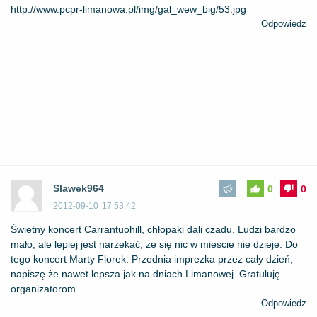
http://www.pcpr-limanowa.pl/img/gal_wew_big/53.jpg
Odpowiedz
Slawek964
0
0
2012-09-10
17:53:42
Świetny koncert Carrantuohill, chłopaki dali czadu. Ludzi bardzo
mało, ale lepiej jest narzekać, że się nic w mieście nie dzieje. Do
tego koncert Marty Florek. Przednia imprezka przez cały dzień,
napiszę że nawet lepsza jak na dniach Limanowej. Gratuluję
organizatorom.
Odpowiedz