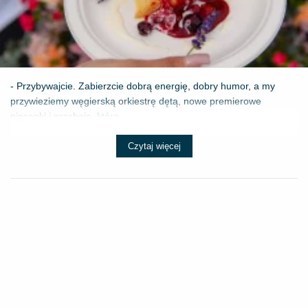
- Przybywajcie. Zabierzcie dobrą energię, dobry humor, a my
przywieziemy węgierską orkiestrę dętą, nowe premierowe
piosenki i przeboje, które ...
Czytaj więcej