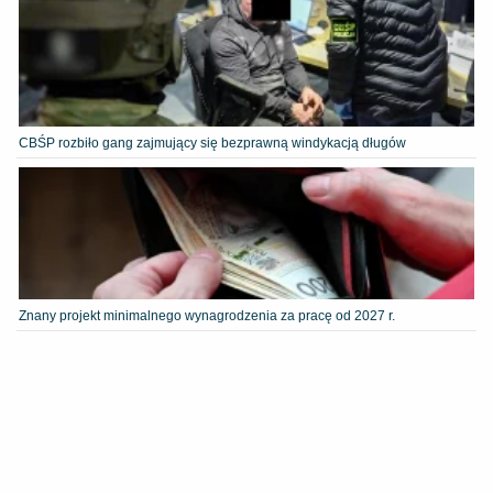
CBŚP rozbiło gang zajmujący się bezprawną windykacją długów
Znany projekt minimalnego wynagrodzenia za pracę od 2027 r.