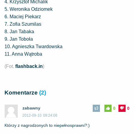
4. Krzysztof Michalik
5. Weronika Odziomek
6. Maciej Piekarz
7. Zofia Szumilas
8. Jan Tabaka
9. Jan Toboła
10. Agnieszka Twardowska
11. Anna Wątroba
(Fot.
flashback.in
)
Komentarze
(2)
zabawny
0
0
2012-09-10
09:24:06
Którzy z nagrodzonych to niepełnosprawni?:)