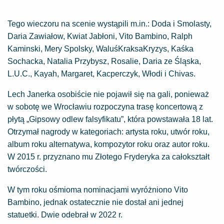
Tego wieczoru na scenie wystąpili m.in.: Doda i Smolasty,
Daria Zawiałow, Kwiat Jabłoni, Vito Bambino, Ralph
Kaminski, Mery Spolsky, WaluśKraksaKryzys, Kaśka
Sochacka, Natalia Przybysz, Rosalie, Daria ze Śląska,
L.U.C., Kayah, Margaret, Kacperczyk, Włodi i Chivas.
Lech Janerka osobiście nie pojawił się na gali, ponieważ
w sobotę we Wrocławiu rozpoczyna trasę koncertową z
płytą „Gipsowy odlew falsyfikatu”, która powstawała 18 lat.
Otrzymał nagrody w kategoriach: artysta roku, utwór roku,
album roku alternatywa, kompozytor roku oraz autor roku.
W 2015 r. przyznano mu Złotego Fryderyka za całokształt
twórczości.
W tym roku ośmioma nominacjami wyróżniono Vito
Bambino, jednak ostatecznie nie dostał ani jednej
statuetki. Dwie odebrał w 2022 r.