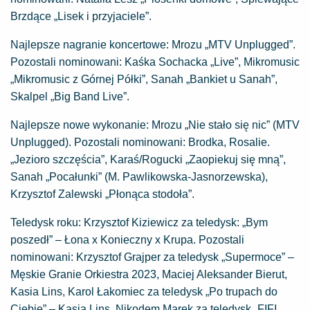
Brzdące „Lisek i przyjaciele”.
Najlepsze nagranie koncertowe: Mrozu „MTV Unplugged”.
Pozostali nominowani: Kaśka Sochacka „Live”, Mikromusic
„Mikromusic z Górnej Półki”, Sanah „Bankiet u Sanah”,
Skalpel „Big Band Live”.
Najlepsze nowe wykonanie: Mrozu „Nie stało się nic” (MTV
Unplugged). Pozostali nominowani: Brodka, Rosalie.
„Jezioro szczęścia”, Karaś/Rogucki „Zaopiekuj się mną”,
Sanah „Pocałunki” (M. Pawlikowska-Jasnorzewska),
Krzysztof Zalewski „Płonąca stodoła”.
Teledysk roku: Krzysztof Kiziewicz za teledysk: „Bym
poszedł” – Łona x Konieczny x Krupa. Pozostali
nominowani: Krzysztof Grajper za teledysk „Supermoce” –
Męskie Granie Orkiestra 2023, Maciej Aleksander Bierut,
Kasia Lins, Karol Łakomiec za teledysk „Po trupach do
Ciebie” – Kasia Lins, Nikodem Marek za teledysk „FIFI