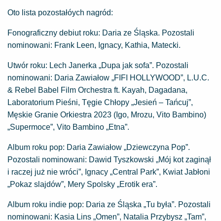
Oto lista pozostałóych nagród:
Fonograficzny debiut roku: Daria ze Śląska. Pozostali
nominowani: Frank Leen, Ignacy, Kathia, Matecki.
Utwór roku: Lech Janerka „Dupa jak sofa”. Pozostali
nominowani: Daria Zawiałow „FIFI HOLLYWOOD”, L.U.C.
& Rebel Babel Film Orchestra ft. Kayah, Dagadana,
Laboratorium Pieśni, Tęgie Chłopy „Jesień – Tańcuj”,
Męskie Granie Orkiestra 2023 (Igo, Mrozu, Vito Bambino)
„Supermoce”, Vito Bambino „Etna”.
Album roku pop: Daria Zawiałow „Dziewczyna Pop”.
Pozostali nominowani: Dawid Tyszkowski „Mój kot zaginął
i raczej już nie wróci”, Ignacy „Central Park”, Kwiat Jabłoni
„Pokaz slajdów”, Mery Spolsky „Erotik era”.
Album roku indie pop: Daria ze Śląska „Tu była”. Pozostali
nominowani: Kasia Lins „Omen”, Natalia Przybysz „Tam”,