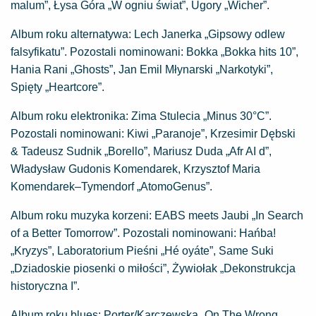
malum”, Łysa Góra „W ogniu świat”, Ugory „Wicher”.
Album roku alternatywa: Lech Janerka „Gipsowy odlew
falsyfikatu”. Pozostali nominowani: Bokka „Bokka hits 10”,
Hania Rani „Ghosts”, Jan Emil Młynarski „Narkotyki”,
Spięty „Heartcore”.
Album roku elektronika: Zima Stulecia „Minus 30°C”.
Pozostali nominowani: Kiwi „Paranoje”, Krzesimir Dębski
& Tadeusz Sudnik „Borello”, Mariusz Duda „Afr AI d”,
Władysław Gudonis Komendarek, Krzysztof Maria
Komendarek–Tymendorf „AtomoGenus”.
Album roku muzyka korzeni: EABS meets Jaubi „In Search
of a Better Tomorrow”. Pozostali nominowani: Hańba!
„Kryzys”, Laboratorium Pieśni „Hé oyáte”, Same Suki
„Dziadoskie piosenki o miłości”, Żywiołak „Dekonstrukcja
historyczna I”.
Album roku blues: Porter/Karczewska „On The Wrong