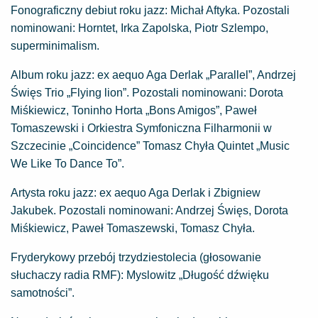
Fonograficzny debiut roku jazz: Michał Aftyka. Pozostali
nominowani: Horntet, Irka Zapolska, Piotr Szlempo,
superminimalism.
Album roku jazz: ex aequo Aga Derlak „Parallel”, Andrzej
Święs Trio „Flying lion”. Pozostali nominowani: Dorota
Miśkiewicz, Toninho Horta „Bons Amigos”, Paweł
Tomaszewski i Orkiestra Symfoniczna Filharmonii w
Szczecinie „Coincidence” Tomasz Chyła Quintet „Music
We Like To Dance To”.
Artysta roku jazz: ex aequo Aga Derlak i Zbigniew
Jakubek. Pozostali nominowani: Andrzej Święs, Dorota
Miśkiewicz, Paweł Tomaszewski, Tomasz Chyła.
Fryderykowy przebój trzydziestolecia (głosowanie
słuchaczy radia RMF): Myslowitz „Długość dźwięku
samotności”.