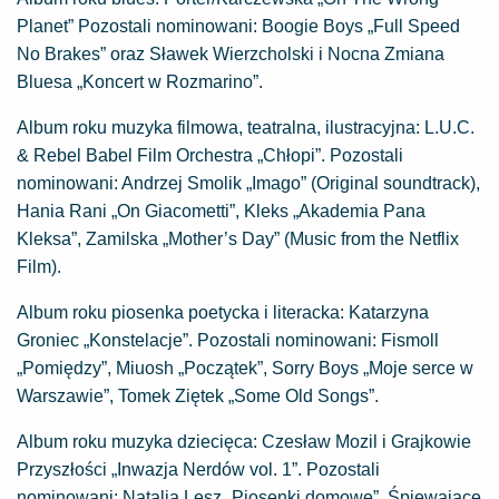
Planet” Pozostali nominowani: Boogie Boys „Full Speed
No Brakes” oraz Sławek Wierzcholski i Nocna Zmiana
Bluesa „Koncert w Rozmarino”.
Album roku muzyka filmowa, teatralna, ilustracyjna: L.U.C.
& Rebel Babel Film Orchestra „Chłopi”. Pozostali
nominowani: Andrzej Smolik „Imago” (Original soundtrack),
Hania Rani „On Giacometti”, Kleks „Akademia Pana
Kleksa”, Zamilska „Mother’s Day” (Music from the Netflix
Film).
Album roku piosenka poetycka i literacka: Katarzyna
Groniec „Konstelacje”. Pozostali nominowani: Fismoll
„Pomiędzy”, Miuosh „Początek”, Sorry Boys „Moje serce w
Warszawie”, Tomek Ziętek „Some Old Songs”.
Album roku muzyka dziecięca: Czesław Mozil i Grajkowie
Przyszłości „Inwazja Nerdów vol. 1”. Pozostali
nominowani: Natalia Lesz „Piosenki domowe”, Śpiewające