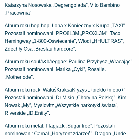
Katarzyna Nosowska „Degrengolada”, Vito Bambino
„Pracownia”.
Album roku hop-hop: Łona x Konieczny x Krupa „TAXI”.
Pozostali nominowani: PRO8L3M „PROXL3M”, Taco
Hemingway „1-800-Oświecenie”, Włodi „HHULTRAS”,
Zdechły Osa „Breslau hardcore”.
Album roku soul/r&b/reggae: Paulina Przybysz „Wracając”.
Pozostali nominowani: Marika „Cykl”, Rosalie.
„Motherlode”.
Album roku rock: WaluśKraksaKryzys „+piekło+niebo+”.
Pozostali nominowani: Dr Misio „Chory na Polskę”, Kim
Nowak „My”, Myslovitz „Wszystkie narkotyki świata”,
Riverside „ID.Entity”.
Album roku metal: Flapjack „Sugar free”. Pozostali
nominowani: Carnal „Horyzont zdarzeń”, Dragon „Unde