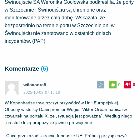
Świnoujście SA Weronika Gocłowska podkreśliła, że porty
w Szczecinie i Świnoujściu są chronione oraz
monitorowane przez całą dobę. Wskazała, że
bezpośrednio na terenie portu w Szczecinie ani w
Świnoujściu nie zanotowano w ostatnich dniach
incydentów. (PAP)
Komentarze
(5)
wilcacora5
0
0
2025-10-03
07:15:18
W Kopenhadze trwa szczyt przywódców Unii Europejskiej.
Obecny w stolicy Danii premier Węgier Viktor Orban napisał w
czwartek na portalu X, że „sytuacja jest poważna”. Według niego
„na stole leżą propozycje jawnie prowojenne:
„Chcą przekazać Ukrainie fundusze UE. Próbują przyspieszyć