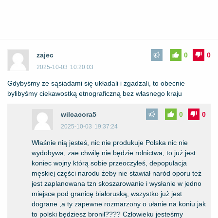
zajec
0
0
2025-10-03
10:20:03
Gdybyśmy ze sąsiadami się układali i zgadzali, to obecnie
bylibyśmy ciekawostką etnograficzną bez własnego kraju
wilcacora5
0
0
2025-10-03
19:37:24
Właśnie nią jesteś, nic nie produkuje Polska nic nie
wydobywa, zae chwilę nie będzie rolnictwa, to już jest
koniec wojny którą sobie przeoczyłeś, depopulacja
męskiej części narodu żeby nie stawiał naród oporu też
jest zaplanowana tzn skoszarowanie i wysłanie w jedno
miejsce pod granicę białoruską, wszystko już jest
dograne ,a ty zapewne rozmarzony o ułanie na koniu jak
to polski będziesz bronił???? Człowieku jesteśmy