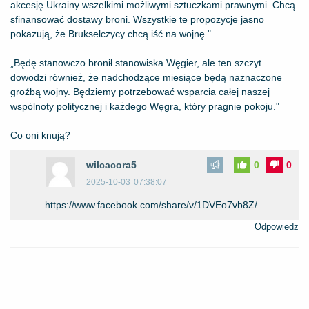
akcesję Ukrainy wszelkimi możliwymi sztuczkami prawnymi. Chcą
sfinansować dostawy broni. Wszystkie te propozycje jasno
pokazują, że Brukselczycy chcą iść na wojnę."
„Będę stanowczo bronił stanowiska Węgier, ale ten szczyt
dowodzi również, że nadchodzące miesiące będą naznaczone
groźbą wojny. Będziemy potrzebować wsparcia całej naszej
wspólnoty politycznej i każdego Węgra, który pragnie pokoju."
Co oni knują?
wilcacora5
0
0
2025-10-03
07:38:07
https://www.facebook.com/share/v/1DVEo7vb8Z/
Odpowiedz