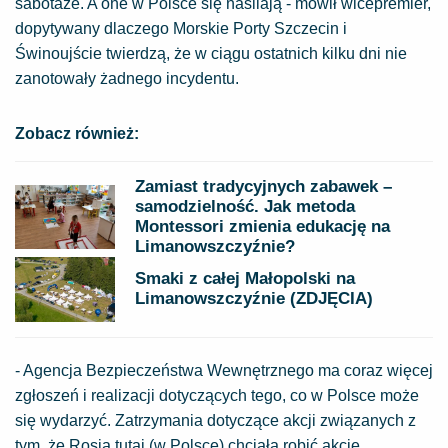
sabotaże. A one w Polsce się nasilają - mówił wicepremier,
dopytywany dlaczego Morskie Porty Szczecin i
Świnoujście twierdzą, że w ciągu ostatnich kilku dni nie
zanotowały żadnego incydentu.
Zobacz również:
Zamiast tradycyjnych zabawek –
samodzielność. Jak metoda
Montessori zmienia edukację na
Limanowszczyźnie?
Smaki z całej Małopolski na
Limanowszczyźnie (ZDJĘCIA)
- Agencja Bezpieczeństwa Wewnętrznego ma coraz więcej
zgłoszeń i realizacji dotyczących tego, co w Polsce może
się wydarzyć. Zatrzymania dotyczące akcji związanych z
tym, że Rosja tutaj (w Polsce) chciała robić akcje