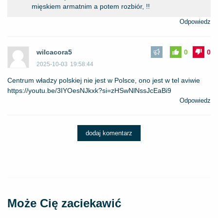
mięskiem armatnim a potem rozbiór, !!
Odpowiedz
wilcacora5
0
0
2025-10-03
19:58:44
Centrum władzy polskiej nie jest w Polsce, ono jest w tel aviwie
https://youtu.be/3IYOesNJkxk?si=zHSwNlNssJcEaBi9
Odpowiedz
dodaj komentarz
Może Cię zaciekawić