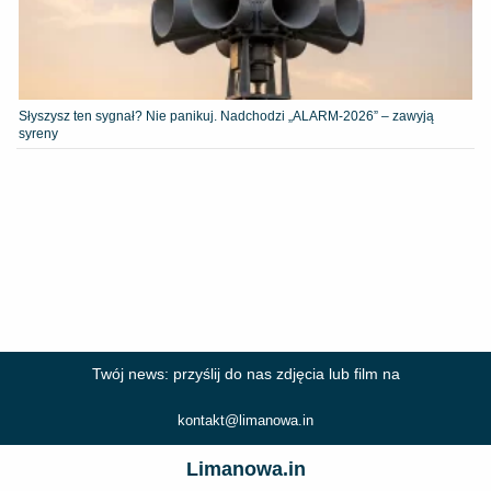
Słyszysz ten sygnał? Nie panikuj. Nadchodzi „ALARM-2026” – zawyją
syreny
Twój news: przyślij do nas zdjęcia lub film na
kontakt@limanowa.in
Limanowa.in