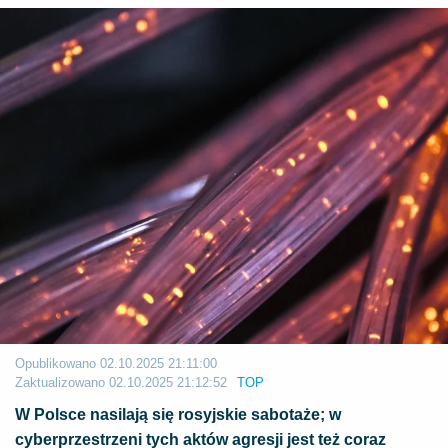
Opublikowano
02.10.2025 21:11:00
Zaktualizowano
02.10.2025 21:12:52
TOP
W Polsce nasilają się rosyjskie sabotaże; w
cyberprzestrzeni tych aktów agresji jest też coraz