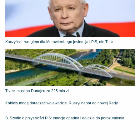
Kaczyński: wrogiem dla Morawieckiego jestem ja i PiS, nie Tusk
Trzeci most na Dunajcu za 225 mln zł
Kobiety mogą doradzać wojewodzie. Ruszył nabór do nowej Rady
B. Szydło o przyszłości PiS: emocje opadną i dojdzie do porozumienia