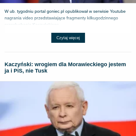
W ub. tygodniu portal goniec.pl opublikował w serwisie Youtube
nagrania video przedstawiające fragmenty kilkugodzinnego
przesłuchania Kaczyńskiego...
Czytaj więcej
Kaczyński: wrogiem dla Morawieckiego jestem
ja i PiS, nie Tusk