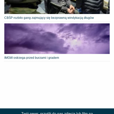
CBŚP rozbiło gang zajmujący się bezprawną windykacją długów
IMGW ostrzega przed burzami i gradem
Twój news: przyślij do nas zdjęcia lub film na