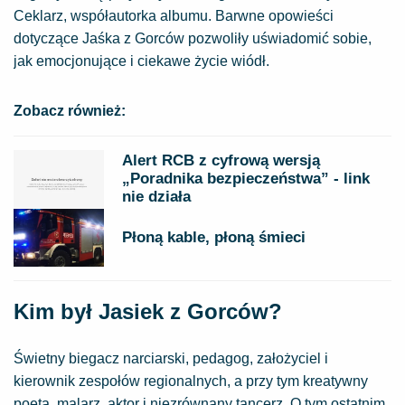
Ceklarz, współautorka albumu. Barwne opowieści
dotyczące Jaśka z Gorców pozwoliły uświadomić sobie,
jak emocjonujące i ciekawe życie wiódł.
Zobacz również:
Alert RCB z cyfrową wersją
„Poradnika bezpieczeństwa” - link
nie działa
Płoną kable, płoną śmieci
Kim był Jasiek z Gorców?
Świetny biegacz narciarski, pedagog, założyciel i
kierownik zespołów regionalnych, a przy tym kreatywny
poeta, malarz, aktor i niezrównany tancerz. O tym ostatnim