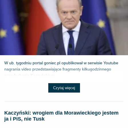
W ub. tygodniu portal goniec.pl opublikował w serwisie Youtube
nagrania video przedstawiające fragmenty kilkugodzinnego
przesłuchania Kaczyńskiego...
Czytaj więcej
Kaczyński: wrogiem dla Morawieckiego jestem
ja i PiS, nie Tusk