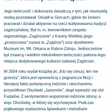
Jego twórczość i dokonania świadczą o tym, jak niezwykłą
osobą pozostawał. Osiadł w Gorcach, gdzie do śmierci
pracował i działał aktywnie na rzecz kultywowania tradycji
zagórzańskiej. Był m. in. kierownikiem zespołu
regionalnego „Zagórzanie” z Kasiny Wielkiej (jego
„przejsciowa” nazwa to „Zagórze”) oraz dyrektorem
Muzeum im. Wł. Orkana w Rabce-Zdroju. Jednocześnie
był znawcą i wielkim miłośnikiem twórczości patrona tego
miejsca dedykowanego kulturze ludowej Zagórzan.
W 2004 roku wydał książkę pt. „Kto się cieszy, ten nie
grzeszy”, która jest opowieścią z pogranicza fikcji i
literatury faktu poświęconą rodzinie i ukochanemu
przysiółkowi Olszówki „Jasionów”, skąd wywodzi się ród
Fudalów. Z sentymentem wspominał rodzinne strony, a
więc Olszówkę, w której się wychowywał. Podczas
piątkowego wydarzenia śpiewkami i melodiami