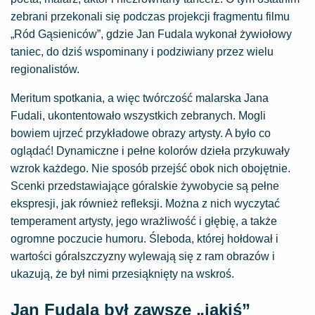
zebrani przekonali się podczas projekcji fragmentu filmu
„Ród Gąsieniców”, gdzie Jan Fudala wykonał żywiołowy
taniec, do dziś wspominany i podziwiany przez wielu
regionalistów.
Meritum spotkania, a więc twórczość malarska Jana
Fudali, ukontentowało wszystkich zebranych. Mogli
bowiem ujrzeć przykładowe obrazy artysty. A było co
oglądać! Dynamiczne i pełne kolorów dzieła przykuwały
wzrok każdego. Nie sposób przejść obok nich obojętnie.
Scenki przedstawiające góralskie żywobycie są pełne
ekspresji, jak również refleksji. Można z nich wyczytać
temperament artysty, jego wrażliwość i głębię, a także
ogromne poczucie humoru. Śleboda, której hołdował i
wartości góralszczyzny wylewają się z ram obrazów i
ukazują, że był nimi przesiąknięty na wskroś.
Jan Fudala był zawsze „jakiś”