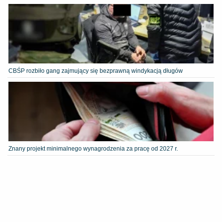
CBŚP rozbiło gang zajmujący się bezprawną windykacją długów
Znany projekt minimalnego wynagrodzenia za pracę od 2027 r.