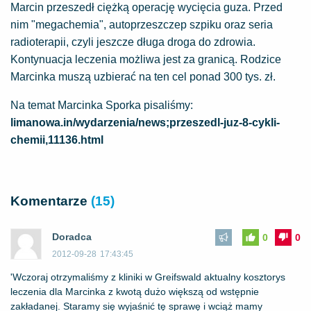
Marcin przeszedł ciężką operację wycięcia guza. Przed
nim "megachemia", autoprzeszczep szpiku oraz seria
radioterapii, czyli jeszcze długa droga do zdrowia.
Kontynuacja leczenia możliwa jest za granicą. Rodzice
Marcinka muszą uzbierać na ten cel ponad 300 tys. zł.
Na temat Marcinka Sporka pisaliśmy:
limanowa.in/wydarzenia/news;przeszedl-juz-8-cykli-
chemii,11136.html
Komentarze
(15)
Doradca
0
0
2012-09-28
17:43:45
'Wczoraj otrzymaliśmy z kliniki w Greifswald aktualny kosztorys
leczenia dla Marcinka z kwotą dużo większą od wstępnie
zakładanej. Staramy się wyjaśnić tę sprawę i wciąż mamy