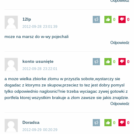
Odpowiedz
12lp
0
0
2012-09-28
23:01:39
moze na marsz do w-wy pojechali
Odpowiedz
konto usunięte
0
0
2012-09-28
23:22:01
a moze wielka zbiorke zlomu w przyszla sobote,wystarczy sie
dogadac z ktoryms ze skupow,przeciez to tez jest dobry pomysl
tylko odpowiednio naglosnic!!nie trzeba wyciagac zywej gotowki z
portfela ktorej wszystkim brakuje a zlom zawsze sie jakis znajdzie.
Odpowiedz
Doradca
0
0
2012-09-29
00:20:29