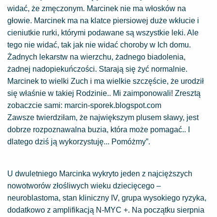
widać, że zmęczonym. Marcinek nie ma włosków na
głowie. Marcinek ma na klatce piersiowej duże wkłucie i
cieniutkie rurki, którymi podawane są wszystkie leki. Ale
tego nie widać, tak jak nie widać choroby w Ich domu.
Żadnych lekarstw na wierzchu, żadnego biadolenia,
żadnej nadopiekuńczości. Starają się żyć normalnie.
Marcinek to wielki Zuch i ma wielkie szczęście, że urodził
się właśnie w takiej Rodzinie.. Mi zaimponowali! Zresztą
zobaczcie sami: marcin-sporek.blogspot.com
Zawsze twierdziłam, że największym plusem sławy, jest
dobrze rozpoznawalna buzia, która może pomagać.. I
dlatego dziś ją wykorzystuję... Pomóżmy”.
U dwuletniego Marcinka wykryto jeden z najcięższych
nowotworów złośliwych wieku dziecięcego –
neuroblastoma, stan kliniczny IV, grupa wysokiego ryzyka,
dodatkowo z amplifikacją N-MYC +. Na początku sierpnia