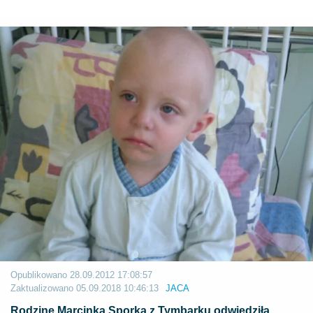
Opublikowano
28.09.2012 17:08:57
Zaktualizowano
05.09.2018 10:46:13
JACA
Rodzinę Marcinka Sporka z Tymbarku odwiedziła