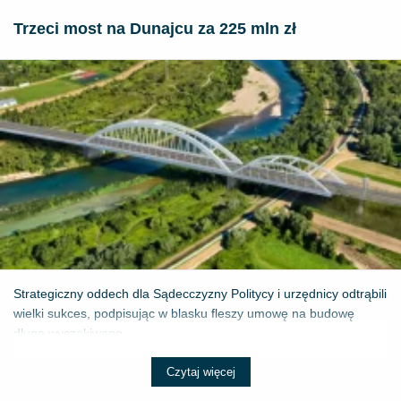
Trzeci most na Dunajcu za 225 mln zł
Strategiczny oddech dla Sądecczyzny Politycy i urzędnicy odtrąbili
wielki sukces, podpisując w blasku fleszy umowę na budowę
długo wyczekiwane...
Czytaj więcej