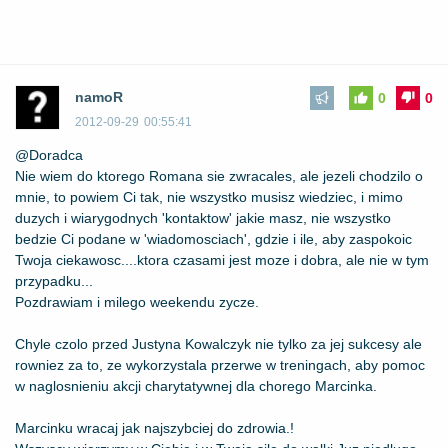
namoR
0
0
2012-09-29
00:55:41
@Doradca
Nie wiem do ktorego Romana sie zwracales, ale jezeli chodzilo o
mnie, to powiem Ci tak, nie wszystko musisz wiedziec, i mimo
duzych i wiarygodnych 'kontaktow' jakie masz, nie wszystko
bedzie Ci podane w 'wiadomosciach', gdzie i ile, aby zaspokoic
Twoja ciekawosc....ktora czasami jest moze i dobra, ale nie w tym
przypadku...
Pozdrawiam i milego weekendu zycze.
Chyle czolo przed Justyna Kowalczyk nie tylko za jej sukcesy ale
rowniez za to, ze wykorzystala przerwe w treningach, aby pomoc
w naglosnieniu akcji charytatywnej dla chorego Marcinka.
Marcinku wracaj jak najszybciej do zdrowia.!