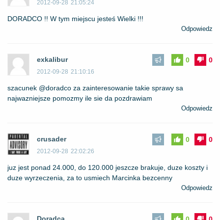
2012-09-28
21:05:24
DORADCO !! W tym miejscu jesteś Wielki !!!
Odpowiedz
exkalibur
0
0
2012-09-28
21:10:16
szacunek @doradco za zainteresowanie takie sprawy sa
najwazniejsze pomozmy ile sie da pozdrawiam
Odpowiedz
crusader
0
0
2012-09-28
22:02:26
juz jest ponad 24.000, do 120.000 jeszcze brakuje, duze koszty i
duze wyrzeczenia, za to usmiech Marcinka bezcenny
Odpowiedz
Doradca
0
0