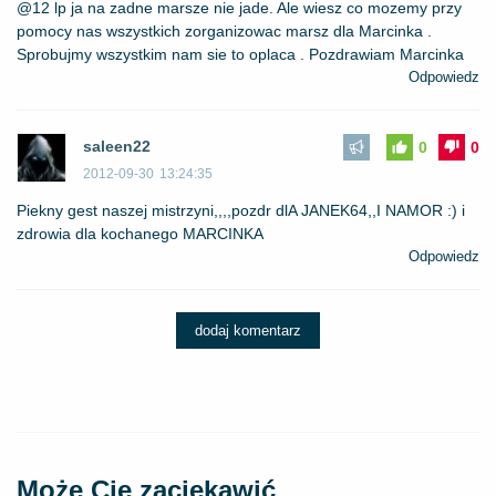
@12 lp ja na zadne marsze nie jade. Ale wiesz co mozemy przy
pomocy nas wszystkich zorganizowac marsz dla Marcinka .
Sprobujmy wszystkim nam sie to oplaca . Pozdrawiam Marcinka
Odpowiedz
saleen22
0
0
2012-09-30
13:24:35
Piekny gest naszej mistrzyni,,,,pozdr dlA JANEK64,,I NAMOR :) i
zdrowia dla kochanego MARCINKA
Odpowiedz
dodaj komentarz
Może Cię zaciekawić