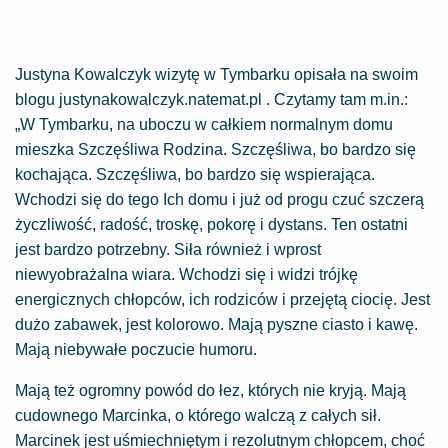
Justyna Kowalczyk wizytę w Tymbarku opisała na swoim
blogu justynakowalczyk.natemat.pl . Czytamy tam m.in.:
„W Tymbarku, na uboczu w całkiem normalnym domu
mieszka Szczęśliwa Rodzina. Szczęśliwa, bo bardzo się
kochająca. Szczęśliwa, bo bardzo się wspierająca.
Wchodzi się do tego Ich domu i już od progu czuć szczerą
życzliwość, radość, troskę, pokorę i dystans. Ten ostatni
jest bardzo potrzebny. Siła również i wprost
niewyobrażalna wiara. Wchodzi się i widzi trójkę
energicznych chłopców, ich rodziców i przejętą ciocię. Jest
dużo zabawek, jest kolorowo. Mają pyszne ciasto i kawę.
Mają niebywałe poczucie humoru.
Mają też ogromny powód do łez, których nie kryją. Mają
cudownego Marcinka, o którego walczą z całych sił.
Marcinek jest uśmiechniętym i rezolutnym chłopcem, choć