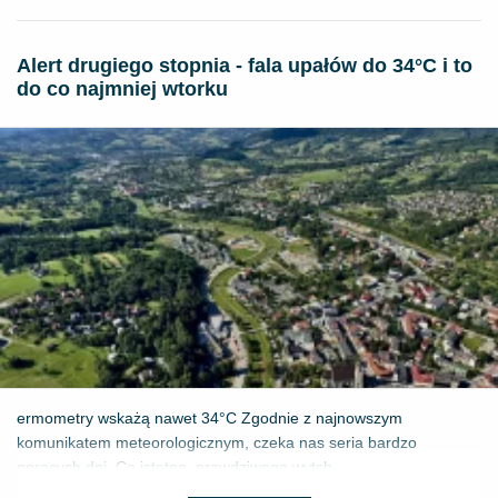
Alert drugiego stopnia - fala upałów do 34°C i to
do co najmniej wtorku
ermometry wskażą nawet 34°C Zgodnie z najnowszym
komunikatem meteorologicznym, czeka nas seria bardzo
gorących dni. Co istotne, prawdziwego wytch...