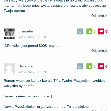
Wszyscy wierzymy w Ciebie i w Twoja sile do walki.Juz niedlugo
mama i tata beda miec wystarczajaco pieniazkow aby zaplacic za
Twoja operacje.
Odpowiedz
crusader
0
0
2012-09-29
07:43:00
@Doradco jest ponad 800$, paypal-em
Odpowiedz
Doradca
0
0
2012-09-29
08:08:34
Roman wiem, że kto jak kto ale TY z Twoimi Przyjaciółmi zrobicie
wszystko by pomóc.
Sprawdzałem Twoją czujność:)
Nawet Przedszkolaki organizują pomoc. To jest piękne.