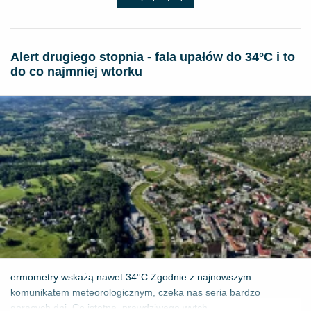
Alert drugiego stopnia - fala upałów do 34°C i to
do co najmniej wtorku
ermometry wskażą nawet 34°C Zgodnie z najnowszym
komunikatem meteorologicznym, czeka nas seria bardzo
gorących dni. Co istotne, prawdziwego wytch...