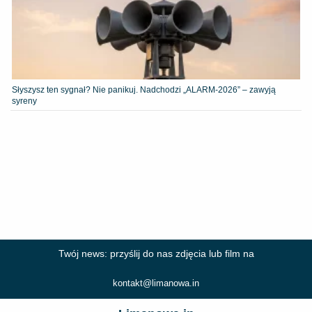
Słyszysz ten sygnał? Nie panikuj. Nadchodzi „ALARM-2026” – zawyją
syreny
Twój news: przyślij do nas zdjęcia lub film na
kontakt@limanowa.in