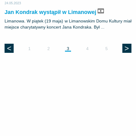
24.05.2023
Jan Kondrak wystąpił w Limanowej
Limanowa. W piątek (19 maja) w Limanowskim Domu Kultury miał
miejsce charytatywny koncert Jana Kondraka. Był ...
<
>
1
2
3
4
5