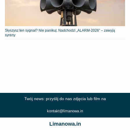
Słyszysz ten sygnał? Nie panikuj. Nadchodzi „ALARM-2026” – zawyją
syreny
Twój news: przyślij do nas zdjęcia lub film na
kontakt@limanowa.in
Limanowa.in