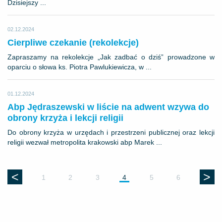
Dzisiejszy ...
02.12.2024
Cierpliwe czekanie (rekolekcje)
Zapraszamy na rekolekcje „Jak zadbać o dziś” prowadzone w
oparciu o słowa ks. Piotra Pawlukiewicza, w ...
01.12.2024
Abp Jędraszewski w liście na adwent wzywa do
obrony krzyża i lekcji religii
Do obrony krzyża w urzędach i przestrzeni publicznej oraz lekcji
religii wezwał metropolita krakowski abp Marek ...
<
>
1
2
3
4
5
6