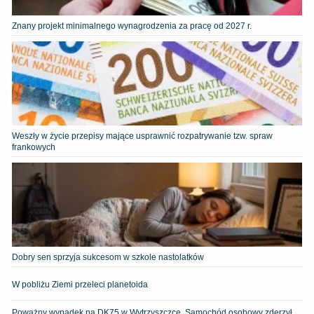
Znany projekt minimalnego wynagrodzenia za pracę od 2027 r.
Weszły w życie przepisy mające usprawnić rozpatrywanie tzw. spraw
frankowych
Dobry sen sprzyja sukcesom w szkole nastolatków
W pobliżu Ziemi przeleci planetoida
Poważny wypadek na DK75 w Wytrzyszczce. Samochód osobowy zderzył