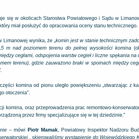
uje się w okolicach Starostwa Powiatowego i Sądu w Limanow
tóry miał posłużyć do opracowania oceny stanu technicznego.
 w Limanowej wynika, że „
komin jest w stanie technicznym zad
1,5 m nad poziomem terenu do pełnej wysokości komina
(o
między cegłami, odspojenia warstw cegieł i liczne spękania na 
mem terenu), gdzie zauważono braki w spoinach między cegł
”
.
 części komina od pionu uległo powiększeniu „stwarzając z k
go otoczenia”.
acji komina, oraz przeprowadzenia prac remontowo-konserwato
ądzoną przez firmy specjalizujące się w tej dziedzinie.”
nie
– mówi
Piotr Mamak
, Powiatowy Inspektor Nadzoru B
nserwatorskiej , skierowaliśmy wystąpienie do Wojewódzkiego