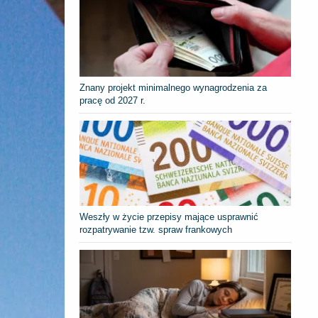
Znany projekt minimalnego wynagrodzenia za
pracę od 2027 r.
Weszły w życie przepisy mające usprawnić
rozpatrywanie tzw. spraw frankowych