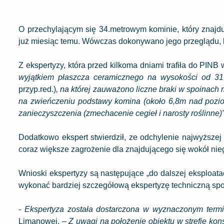
O przechylającym się 34.metrowym kominie, który znajd
już miesiąc temu. Wówczas dokonywano jego przeglądu, k
Z ekspertyzy, która przed kilkoma dniami trafiła do PINB
wyjątkiem płaszcza ceramicznego na wysokości od 3
przyp.red.)
, na której zauważono liczne braki w spoinach 
na zwieńczeniu podstawy komina (około 6,8m nad pozio
zanieczyszczenia (zmechacenie cegieł i narosty roślinne)
Dodatkowo ekspert stwierdził, ze odchylenie najwyższej
coraz większe zagrożenie dla znajdującego się wokół nie
Wnioski ekspertyzy są następujące „do dalszej eksploat
wykonać bardziej szczegółową ekspertyzę techniczną sporz
-
Ekspertyza została dostarczona w wyznaczonym termi
Limanowej. –
Z uwagi na położenie obiektu w strefie ko