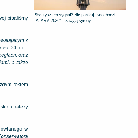
Słyszysz ten sygnał? Nie panikuj. Nadchodzi
ej pisaliśmy
„ALARM-2026” – zawyją syreny
owalającym z
koło 34 m –
cegłach, oraz
ami, a także
ażdym rokiem
rskich należy
udowlanego w
 Konserwatora