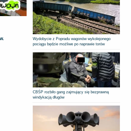
w.
Wydobycie z Popradu wagonów wykolejonego
pociągu będzie możliwe po naprawie torów
CBŚP rozbiło gang zajmujący się bezprawną
windykacją długów