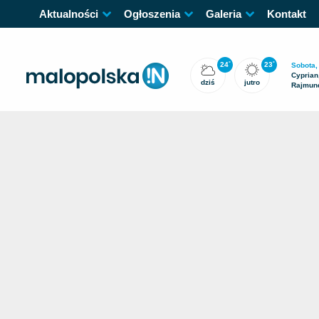
Aktualności
Ogłoszenia
Galeria
Kontakt
24
23
°
°
Sobota,
Cyprian,
dziś
jutro
Rajmun