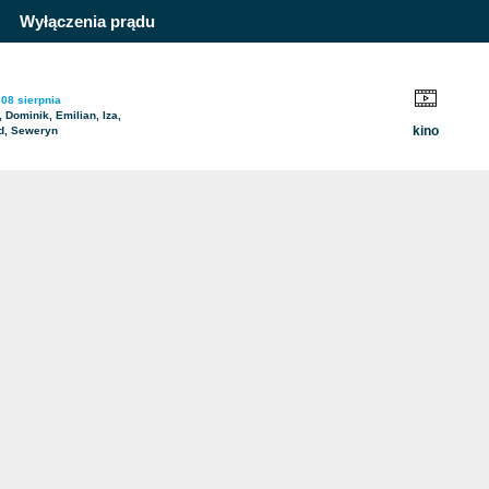
Wyłączenia prądu
 08 sierpnia
 Dominik, Emilian, Iza,
kino
d, Seweryn