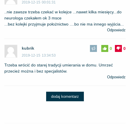
2019-12-15
00:01:31
..nie zawsze trzeba czekać w kolejce ...nawet kilka miesięcy...do
neurologa czekałem ok 3 msce
...bez kolejki przyjmuje położnictwo ....bo nie ma innego wyjścia...
Odpowiedz
kubrik
0
0
2019-12-15
13:34:53
Trzeba wrócić do starej tradycji umierania w domu. Umrzeć
przecież można i bez specjalistów.
Odpowiedz
dodaj komentarz