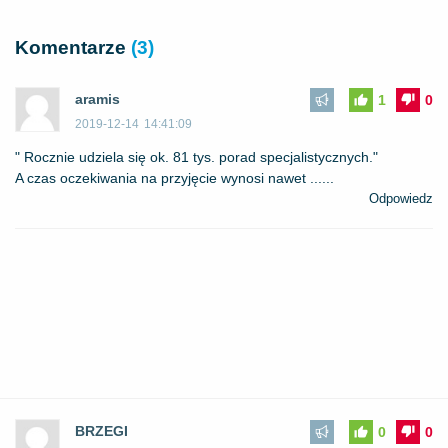
Komentarze
(3)
aramis
1
0
2019-12-14
14:41:09
" Rocznie udziela się ok. 81 tys. porad specjalistycznych."
A czas oczekiwania na przyjęcie wynosi nawet ......
Odpowiedz
BRZEGI
0
0