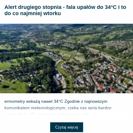
Alert drugiego stopnia - fala upałów do 34°C i to
do co najmniej wtorku
ermometry wskażą nawet 34°C Zgodnie z najnowszym
komunikatem meteorologicznym, czeka nas seria bardzo
gorących dni. Co istotne, prawdziwego wytch...
Czytaj więcej