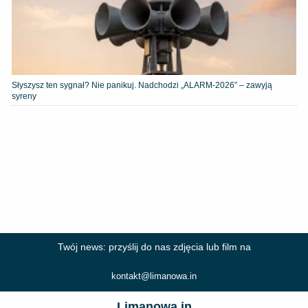
Słyszysz ten sygnał? Nie panikuj. Nadchodzi „ALARM-2026” – zawyją
syreny
Twój news: przyślij do nas zdjęcia lub film na
kontakt@limanowa.in
Limanowa.in