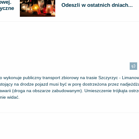
owej.
Odeszli w ostatnich dniach...
ryczne
o wykonuje publiczny transport zbiorowy na trasie Szczyrzyc - Limano
t stojący na drodze pojazd musi być w porę dostrzeżona przez nadjeżdż
awarii (droga na obszarze zabudowanym). Umieszczenie trójkąta ost
nie widać.