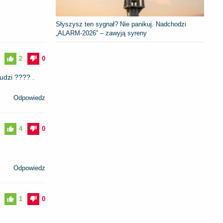
Słyszysz ten sygnał? Nie panikuj. Nadchodzi
„ALARM-2026” – zawyją syreny
2
0
udzi ???? .
Odpowiedz
4
0
Odpowiedz
1
0