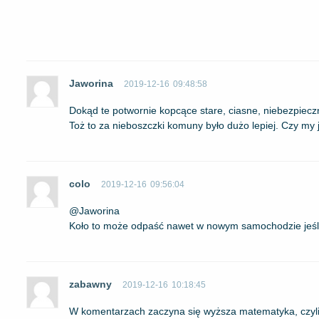
Jaworina
2019-12-16
09:48:58
Dokąd te potwornie kopcące stare, ciasne, niebezpiec
Toż to za nieboszczki komuny było dużo lepiej. Czy my
colo
2019-12-16
09:56:04
@Jaworina
Koło to może odpaść nawet w nowym samochodzie jeśli j
zabawny
2019-12-16
10:18:45
W komentarzach zaczyna się wyższa matematyka, czyli