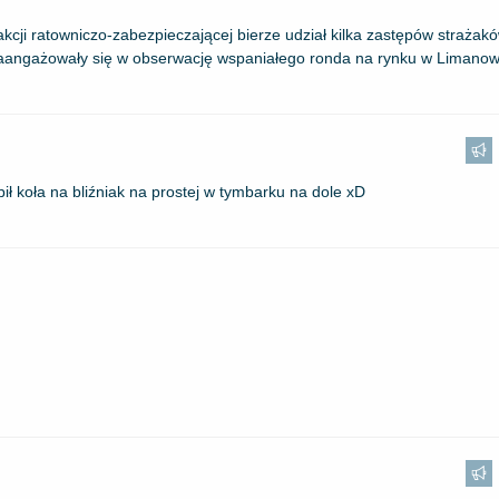
ji ratowniczo-zabezpieczającej bierze udział kilka zastępów strażaków 
zaangażowały się w obserwację wspaniałego ronda na rynku w Limanowa 
ł koła na bliźniak na prostej w tymbarku na dole xD