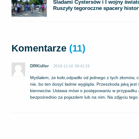
Śladami Cystersów i I wojny świat
Ruszyły tegoroczne spacery histo
Komentarze
(11)
DRKidler
2019-12-16
09:42:23
Myślałem, że koło,odpadło od jednego z tych złomów, c
nie, bo ten dosyć ładnie wygląda. Przeszkoda jaką jes
kierowców. Ustawa mówi o postępowaniu w przypadku 
bezpośrednio za pojazdem lub na nim. Na zdjęciu tego 