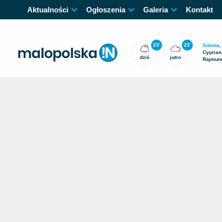
Aktualności
Ogłoszenia
Galeria
Kontakt
23
23
°
°
Sobota,
Cyprian,
dziś
jutro
Rajmun