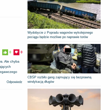
Wydobycie z Popradu wagonów wykolejonego
pociągu będzie możliwe po naprawie torów
0
0
wa. Ale chyba
ających
rzegawczego
CBŚP rozbiło gang zajmujący się bezprawną
windykacją długów
Odpowiedz