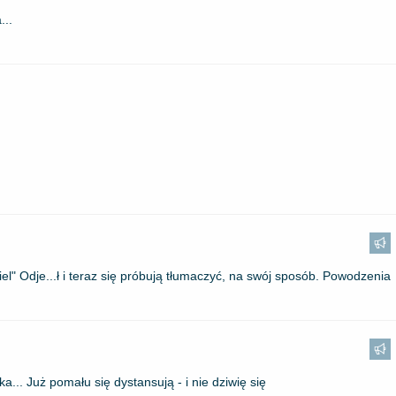
...
el" Odje...ł i teraz się próbują tłumaczyć, na swój sposób. Powodzenia
a... Już pomału się dystansują - i nie dziwię się