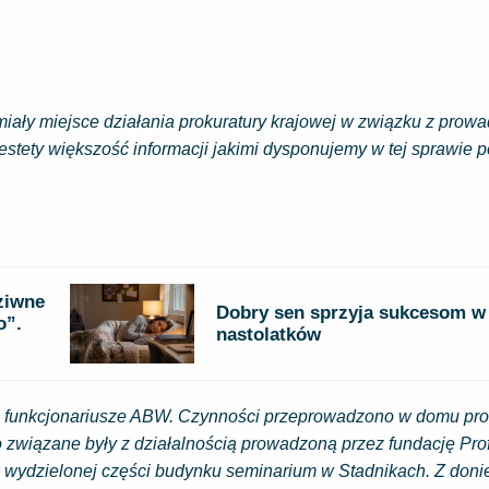
miały miejsce działania prokuratury krajowej w związku z pro
tety większość informacji jakimi dysponujemy w tej sprawie p
dziwne
Dobry sen sprzyja sukcesom w
o”.
nastolatków
się funkcjonariusze ABW. Czynności przeprowadzono w domu pr
 związane były z działalnością prowadzoną przez fundację Prof
 w wydzielonej części budynku seminarium w Stadnikach. Z doni