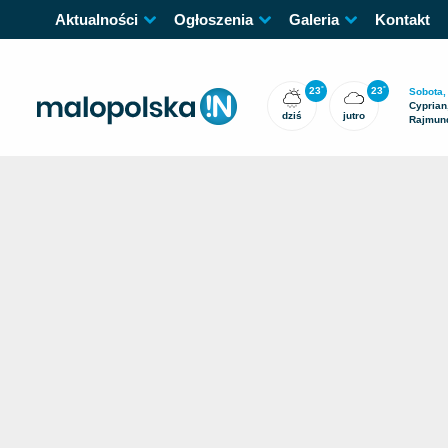
Aktualności
Ogłoszenia
Galeria
Kontakt
23
23
°
°
Sobota,
Cyprian,
dziś
jutro
Rajmun