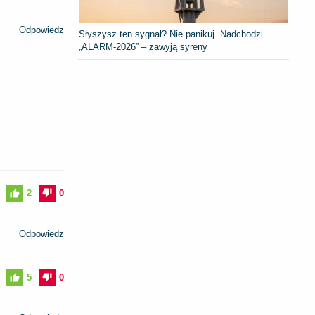
Odpowiedz
Słyszysz ten sygnał? Nie panikuj. Nadchodzi
„ALARM-2026” – zawyją syreny
2
0
Odpowiedz
5
0