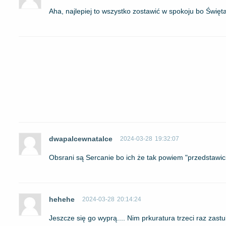
Aha, najlepiej to wszystko zostawić w spokoju bo Święta
dwapalcewnatalce
2024-03-28
19:32:07
Obsrani są Sercanie bo ich że tak powiem "przedstawici
hehehe
2024-03-28
20:14:24
Jeszcze się go wyprą.... Nim prkuratura trzeci raz zastuk