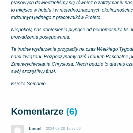
prasowych dowiedzieliśmy się również o zatrzymaniu nas
to miejsce w hotelu i w niejednoznacznych okolicznościa
rodzinnym jednego z pracowników Profeto.
Niepokoją nas doniesienia płynące od pełnomocnika ks.
prowadzenia postępowania.
Te trudne wydarzenia przypadły na czas Wielkiego Tygodn
nami związani. Rozpoczynamy dziś Triduum Paschalne po
Zmartwychwstania Chrystusa. Niech będzie to dla nas czas
swój szczęśliwy finał.
Księża Sercanie
Komentarze
(6)
Łosoś
2024-03-28
19:27:06