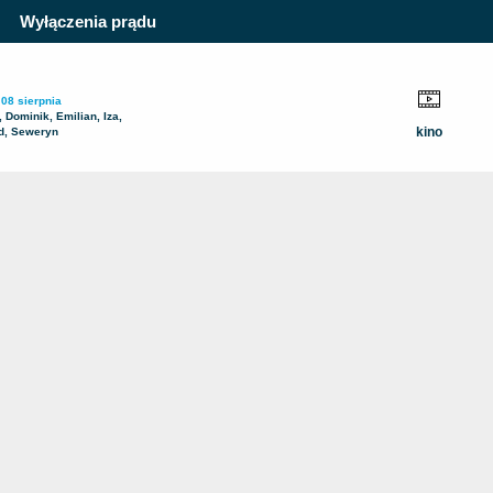
Wyłączenia prądu
 08 sierpnia
 Dominik, Emilian, Iza,
kino
d, Seweryn