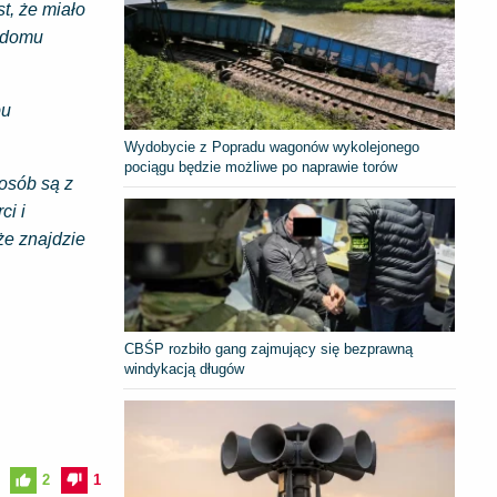
t, że miało
w domu
bu
Wydobycie z Popradu wagonów wykolejonego
pociągu będzie możliwe po naprawie torów
osób są z
i i
że znajdzie
CBŚP rozbiło gang zajmujący się bezprawną
windykacją długów
2
1