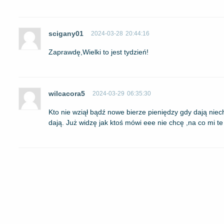
scigany01
2024-03-28
20:44:16
Zaprawdę,Wielki to jest tydzień!
wilcacora5
2024-03-29
06:35:30
Kto nie wziął bądź nowe bierze pieniędzy gdy dają niec
dają. Już widzę jak ktoś mówi eee nie chcę ,na co mi te