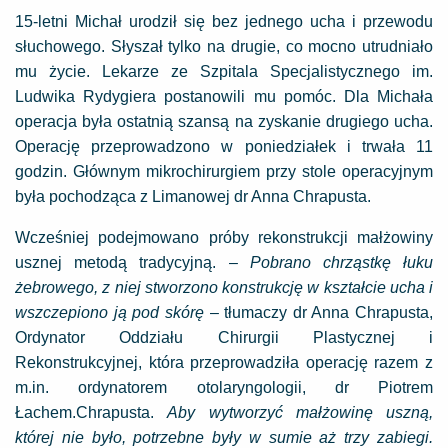
15-letni Michał urodził się bez jednego ucha i przewodu
słuchowego. Słyszał tylko na drugie, co mocno utrudniało
mu życie. Lekarze ze Szpitala Specjalistycznego im.
Ludwika Rydygiera postanowili mu pomóc. Dla Michała
operacja była ostatnią szansą na zyskanie drugiego ucha.
Operację przeprowadzono w poniedziałek i trwała 11
godzin. Głównym mikrochirurgiem przy stole operacyjnym
była pochodząca z Limanowej dr Anna Chrapusta.
Wcześniej podejmowano próby rekonstrukcji małżowiny
usznej metodą tradycyjną. –
Pobrano chrząstkę łuku
żebrowego, z niej stworzono konstrukcję w kształcie ucha i
wszczepiono ją pod skórę
– tłumaczy dr Anna Chrapusta,
Ordynator Oddziału Chirurgii Plastycznej i
Rekonstrukcyjnej, która przeprowadziła operację razem z
m.in. ordynatorem otolaryngologii, dr Piotrem
Łachem.Chrapusta.
Aby wytworzyć małżowinę uszną,
której nie było, potrzebne były w sumie aż trzy zabiegi.