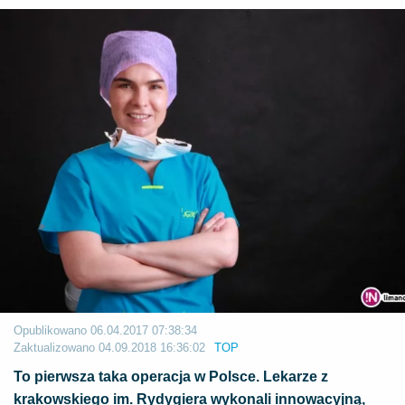
Opublikowano
06.04.2017 07:38:34
Zaktualizowano
04.09.2018 16:36:02
TOP
To pierwsza taka operacja w Polsce. Lekarze z
krakowskiego im. Rydygiera wykonali innowacyjną,