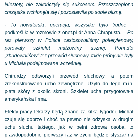
Niestety, nie zakończyły się sukcesem. Przeszczepiona
chrząstka wchłonęła się i pozostawiła po sobie bliznę.
- To nowatorska operacja, wszystko było trudne –
podkreśliła w rozmowie z onet.pl dr Anna Chrapusta. –
Po
raz pierwszy w Polsce zastosowaliśmy polietylenowy,
porowaty szkielet małżowiny usznej. Ponadto
„zbudowaliśmy” też przewód słuchowy,
takie próby nie były
u Michała podejmowane wcześniej.
Chirurdzy odtworzyli przewód słuchowy, a potem
zrekonstruowano ucho zewnętrzne. Użyto do tego m.in.
płata skóry z okolic skroni. Szkielet ucha przygotowała
amerykańska firma.
Efekty pracy lekarzy będą znane za kilka tygodni. Michał
czuje się dobrze i choć na pewno nie odzyska w drugim
uchu słuchu takiego, jak w pełni zdrowa osoba, to
prawdopodobnie pierwszy raz w życiu będzie słyszał na