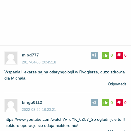
miod777
0
0
2017-04-06
20:45:18
Wspaniali lekarze są na otlaryngologii w Rydgierze, dużo zdrowia
dla Michala
Odpowiedz
kinga0112
0
0
2022-08-25
19:23:21
https://www.youtube.com/watch?v=qYK_6Z57_2o
ogladnijcie to!!!
niektore operacje sie udaja niektore nie!