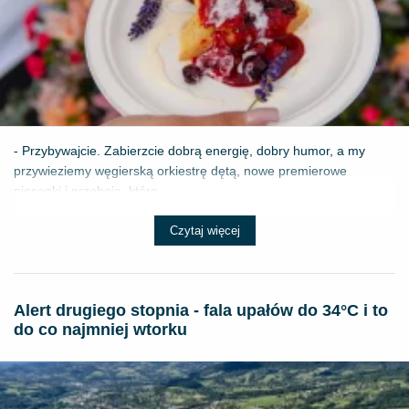
- Przybywajcie. Zabierzcie dobrą energię, dobry humor, a my
przywieziemy węgierską orkiestrę dętą, nowe premierowe
piosenki i przeboje, które ...
Czytaj więcej
Alert drugiego stopnia - fala upałów do 34°C i to
do co najmniej wtorku