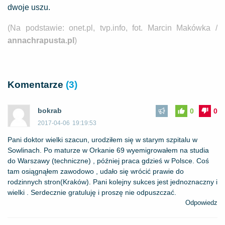
dwoje uszu.
(Na podstawie: onet.pl, tvp.info, fot. Marcin Makówka /
annachrapusta.pl
)
Komentarze
(3)
bokrab
0
0
2017-04-06
19:19:53
Pani doktor wielki szacun, urodziłem się w starym szpitalu w
Sowlinach. Po maturze w Orkanie 69 wyemigrowałem na studia
do Warszawy (techniczne) , później praca gdzieś w Polsce. Coś
tam osiągnąłem zawodowo , udało się wrócić prawie do
rodzinnych stron(Kraków). Pani kolejny sukces jest jednoznaczny i
wielki . Serdecznie gratuluję i proszę nie odpuszczać.
Odpowiedz