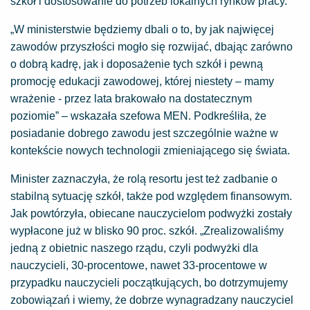
szkół i dostosowanie do potrzeb lokalnych rynków pracy.
„W ministerstwie będziemy dbali o to, by jak najwięcej
zawodów przyszłości mogło się rozwijać, dbając zarówno
o dobrą kadrę, jak i doposażenie tych szkół i pewną
promocję edukacji zawodowej, której niestety – mamy
wrażenie - przez lata brakowało na dostatecznym
poziomie” – wskazała szefowa MEN. Podkreśliła, że
posiadanie dobrego zawodu jest szczególnie ważne w
kontekście nowych technologii zmieniającego się świata.
Minister zaznaczyła, że rolą resortu jest też zadbanie o
stabilną sytuację szkół, także pod względem finansowym.
Jak powtórzyła, obiecane nauczycielom podwyżki zostały
wypłacone już w blisko 90 proc. szkół. „Zrealizowaliśmy
jedną z obietnic naszego rządu, czyli podwyżki dla
nauczycieli, 30-procentowe, nawet 33-procentowe w
przypadku nauczycieli początkujących, bo dotrzymujemy
zobowiązań i wiemy, że dobrze wynagradzany nauczyciel