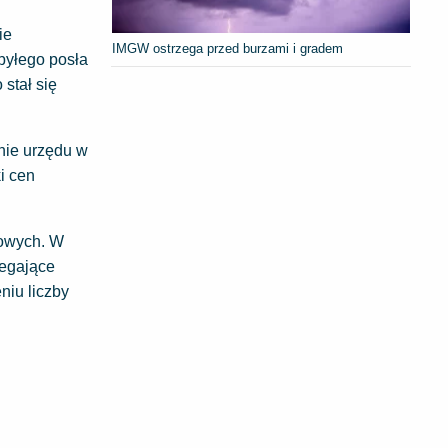
ie
IMGW ostrzega przed burzami i gradem
 byłego posła
stał się
nie urzędu w
i cen
dowych. W
legające
niu liczby