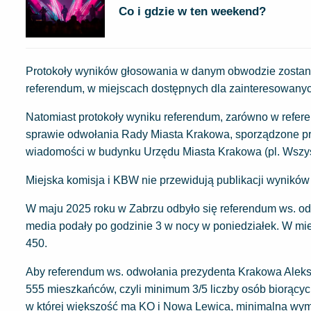
Co i gdzie w ten weekend?
Protokoły wyników głosowania w danym obwodzie zostan
referendum, w miejscach dostępnych dla zainteresowanyc
Natomiast protokoły wyniku referendum, zarówno w refer
sprawie odwołania Rady Miasta Krakowa, sporządzone pr
wiadomości w budynku Urzędu Miasta Krakowa (pl. Wszyst
Miejska komisja i KBW nie przewidują publikacji wynikó
W maju 2025 roku w Zabrzu odbyło się referendum ws. odw
media podały po godzinie 3 w nocy w poniedziałek. W mi
450.
Aby referendum ws. odwołania prezydenta Krakowa Aleksa
555 mieszkańców, czyli minimum 3/5 liczby osób biorących
w której większość ma KO i Nowa Lewica, minimalna wym