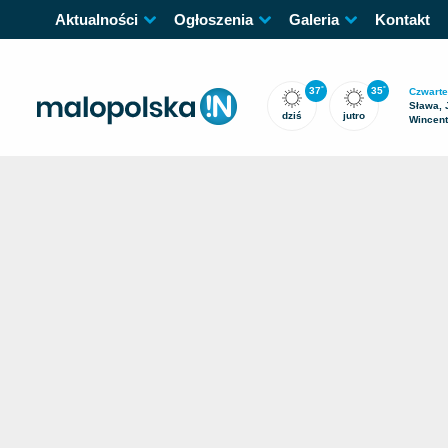
Aktualności
Ogłoszenia
Galeria
Kontakt
37
35
°
°
Czwarte
Sława, 
dziś
jutro
Wincen