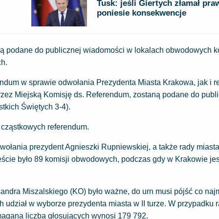
Tusk: jeśli Giertych złamał pra
poniesie konsekwencje
ą podane do publicznej wiadomości w lokalach obwodowych ko
h.
endum w sprawie odwołania Prezydenta Miasta Krakowa, jak i 
zez Miejską Komisję ds. Referendum, zostaną podane do publi
kich Świętych 3-4).
w cząstkowych referendum.
ołania prezydent Agnieszki Rupniewskiej, a także rady miasta
eście było 89 komisji obwodowych, podczas gdy w Krakowie jes
ndra Miszalskiego (KO) było ważne, do urn musi pójść co naj
 udział w wyborze prezydenta miasta w II turze. W przypadku r
agana liczba głosujących wynosi 179 792.