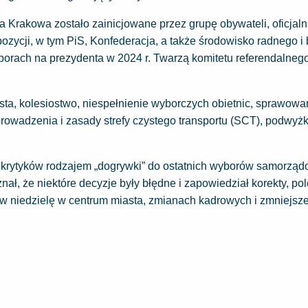
Krakowa zostało zainicjowane przez grupę obywateli, oficjaln
opozycji, w tym PiS, Konfederacja, a także środowisko radnego i
rach na prezydenta w 2024 r. Twarzą komitetu referendalnego 
sta, kolesiostwo, niespełnienie wyborczych obietnic, sprawowa
owadzenia i zasady strefy czystego transportu (SCT), podwyżk
o krytyków rodzajem „dogrywki” do ostatnich wyborów samorzą
ał, że niektóre decyzje były błędne i zapowiedział korekty, po
w niedzielę w centrum miasta, zmianach kadrowych i zmniejsze