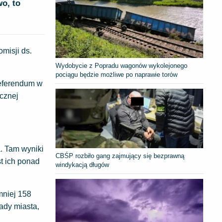
wo, to
misji ds.
Wydobycie z Popradu wagonów wykolejonego
pociągu będzie możliwe po naprawie torów
referendum w
cznej
. Tam wyniki
CBŚP rozbiło gang zajmujący się bezprawną
t ich ponad
windykacją długów
mniej 158
ady miasta,