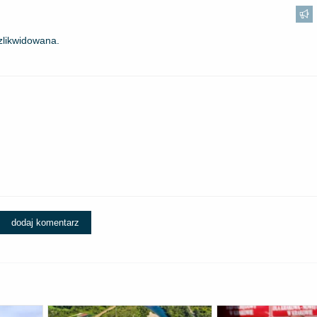
zlikwidowana.
dodaj komentarz