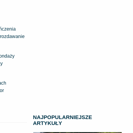
ończenia
 rozdawanie
sondaży
ży
ach
or
NAJPOPULARNIEJSZE
ARTYKUŁY