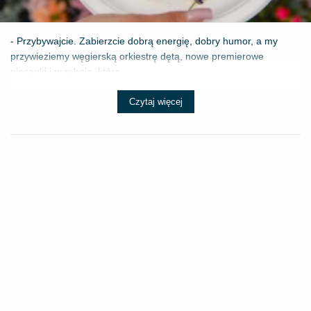
- Przybywajcie. Zabierzcie dobrą energię, dobry humor, a my
przywieziemy węgierską orkiestrę dętą, nowe premierowe
piosenki i przeboje, które ...
Czytaj więcej