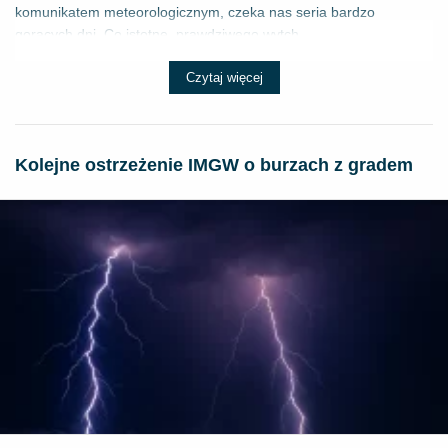
komunikatem meteorologicznym, czeka nas seria bardzo
gorących dni. Co istotne, prawdziwego wytch...
Czytaj więcej
Kolejne ostrzeżenie IMGW o burzach z gradem