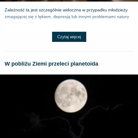
Zależność ta jest szczególnie widoczna w przypadku młodzieży
zmagającej się z lękiem, depresją lub innymi problemami natury
psychicznej. Na...
Czytaj więcej
W pobliżu Ziemi przeleci planetoida