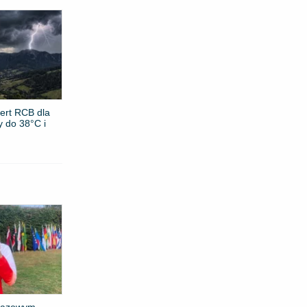
ert RCB dla
y do 38°C i