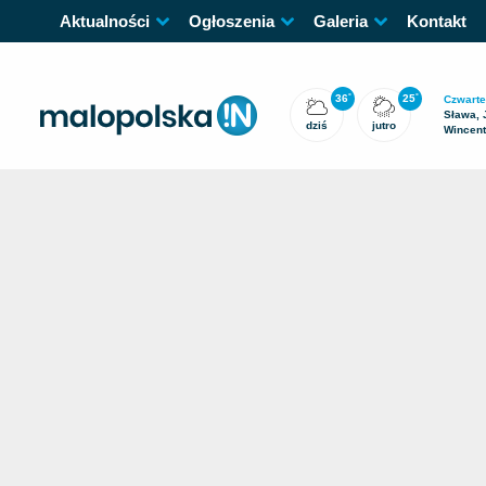
Aktualności
Ogłoszenia
Galeria
Kontakt
36
25
°
°
Czwarte
Sława, 
dziś
jutro
Wincen