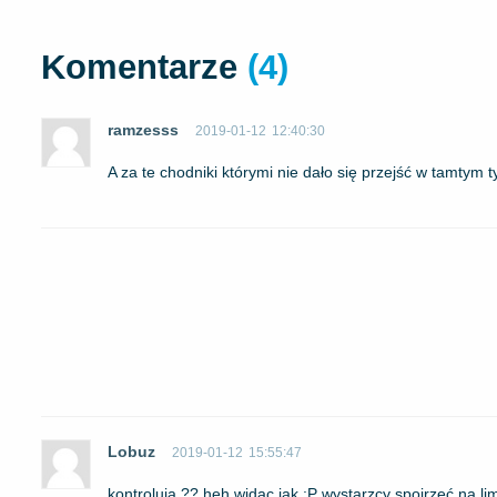
Komentarze
(4)
ramzesss
2019-01-12
12:40:30
A za te chodniki którymi nie dało się przejść w tamty
Lobuz
2019-01-12
15:55:47
kontroluja ?? heh widac jak :P wystarzcy spojrzeć na li