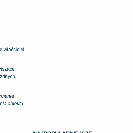
 właścicieli
wiszące
ezdnych,
zymania
nia obiektu