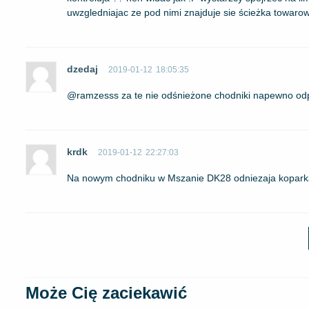
uwzgledniajac ze pod nimi znajduje sie ścieżka towarow
dzedaj
2019-01-12
18:05:35
@ramzesss za te nie odśnieżone chodniki napewno od
krdk
2019-01-12
22:27:03
Na nowym chodniku w Mszanie DK28 odniezaja kopark
Może Cię zaciekawić