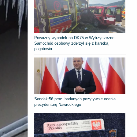
Poważny wypadek na DK75 w Wytrzyszczce.
Samochód osobowy zderzył się z karetką
pogotowia
​Sondaż:56 proc. badanych pozytywnie ocenia
prezydenturę Nawrockiego