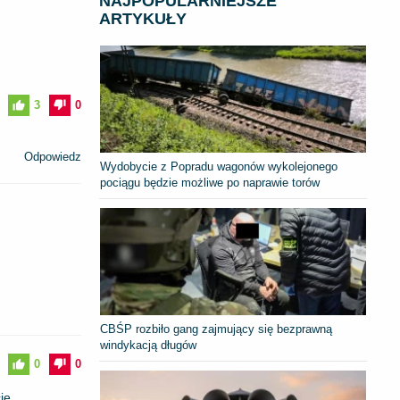
NAJPOPULARNIEJSZE
ARTYKUŁY
3
0
Odpowiedz
Wydobycie z Popradu wagonów wykolejonego
pociągu będzie możliwe po naprawie torów
CBŚP rozbiło gang zajmujący się bezprawną
windykacją długów
0
0
ie