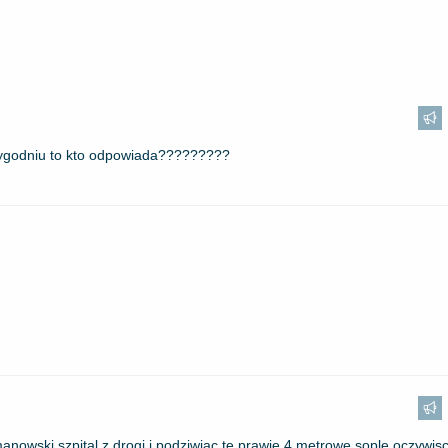
m tygodniu to kto odpowiada?????????
manowski szpital z drogi i podziwiac te prawie 4 metrowe sople oczywisc