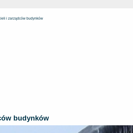
cieli i zarządców budynków
ądców budynków