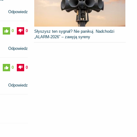
Odpowiedz
0
0
Słyszysz ten sygnał? Nie panikuj. Nadchodzi
„ALARM-2026” – zawyją syreny
Odpowiedz
0
0
Odpowiedz