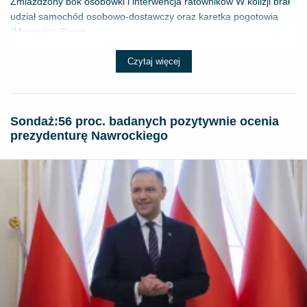
Zmiażdżony bok osobówki i interwencja ratowników W kolizji brał
udział samochód osobowo-dostawczy oraz karetka pogotowia
(Mercedes Sprint...
Czytaj więcej
​Sondaż:56 proc. badanych pozytywnie ocenia
prezydenturę Nawrockiego