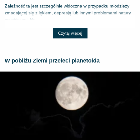
Zależność ta jest szczególnie widoczna w przypadku młodzieży
zmagającej się z lękiem, depresją lub innymi problemami natury
psychicznej. Na...
Czytaj więcej
W pobliżu Ziemi przeleci planetoida