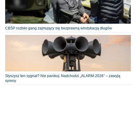
CBŚP rozbiło gang zajmujący się bezprawną windykacją długów
Słyszysz ten sygnał? Nie panikuj. Nadchodzi „ALARM-2026” – zawyją
syreny