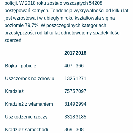
policji. W 2018 roku zostało wszczętych 54208
postępowań karnych. Tendencja wykrywalności od kilku lat
jest wzrostowa i w ubiegłym roku kształtowała się na
poziomie 79,7%. W poszczególnych kategoriach
przestępczości od kilku lat odnotowujemy spadek ilości
zdarzeń.
2017
2018
Bójka i pobicie
407
366
Uszczerbek na zdrowiu
1325
1271
Kradzież
7575
7097
Kradzież z włamaniem
3149
2994
Uszkodzenie rzeczy
3318
3185
Kradzież samochodu
369
308