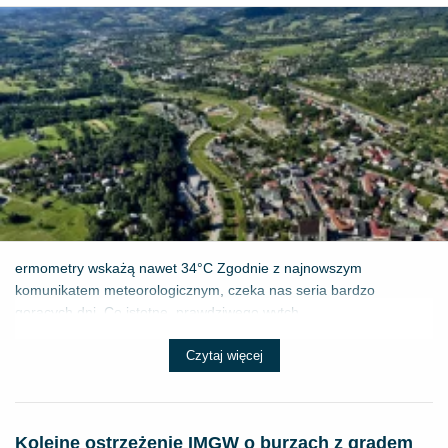
ermometry wskażą nawet 34°C Zgodnie z najnowszym
komunikatem meteorologicznym, czeka nas seria bardzo
gorących dni. Co istotne, prawdziwego wytch...
Czytaj więcej
Kolejne ostrzeżenie IMGW o burzach z gradem