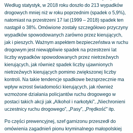
Według statystyk, w 2018 roku doszło do 213 wypadków
drogowych mniej niż w roku poprzednim (spadek o 5,9%),
natomiast na przestrzeni 17 lat (1999 – 2018) spadek ten
nastąpił o 38%. Omówione zostały szczegółowo przyczyny
wypadków spowodowanych zarówno przez kierujących,
jak i pieszych. Ważnym aspektem bezpieczeństwa w ruchu
drogowym jest niewątpliwie spadek na przestrzeni lat
liczby wypadków spowodowanych przez nietrzeźwych
kierujących, jak również spadek liczby ujawnionych
nietrzeźwych kierujących pomimo zwiększonej liczby
kontroli. Na takie tendencje spadkowe bezsprzecznie ma
wpływ wzrost świadomości kierujących, jak również
wzmożone działania policjantów ruchu drogowego w
postaci takich akcji jak „Alkohol i narkotyki”, „Niechronieni
uczestnicy ruchu drogowego”, „Pasy”, „Prędkość” itp.
Po części prewencyjnej, szef garnizonu przeszedł do
omówienia zagadnień pionu kryminalnego małopolskiej