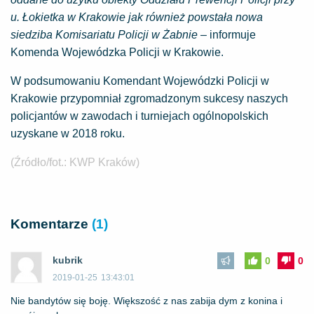
u. Łokietka w Krakowie jak również powstała nowa
siedziba Komisariatu Policji w Żabnie
– informuje
Komenda Wojewódzka Policji w Krakowie.
W podsumowaniu Komendant Wojewódzki Policji w
Krakowie przypomniał zgromadzonym sukcesy naszych
policjantów w zawodach i turniejach ogólnopolskich
uzyskane w 2018 roku.
(Źródło/fot.: KWP Kraków)
Komentarze
(1)
kubrik
0
0
2019-01-25
13:43:01
Nie bandytów się boję. Większość z nas zabija dym z konina i