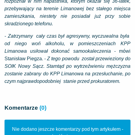
rozpoznał w nim napastnika, którym okazał się 36-latek,
przebywający na terenie Limanowej bez stałego miejsca
zamieszkania, niestety nie posiadał już przy sobie
skradzionego telefonu.
-
Zatrzymany cały czas był agresywny, wyczuwalna była
od niego woń alkoholu, w pomieszczeniach KPP
Limanowa usiłował dokonać samookaleczenia
- mówi
Stanisław Piegza. -
Z tego powodu został przewieziony do
SOIK Nowy Sącz. Stamtąd po wytrzeźwieniu mężczyzna
zostanie zabrany do KPP Limanowa na przesłuchanie, po
czym najprawdopodobniej stanie przed prokuratorem.
Komentarze
(0)
Nie dodano jeszcze komentarzy pod tym artykułem -