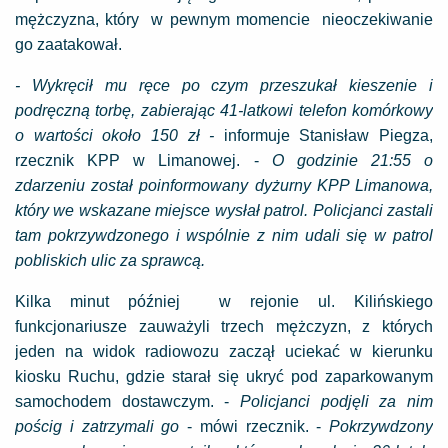
mężczyzna, który w pewnym momencie nieoczekiwanie
go zaatakował.
- Wykręcił mu ręce po czym przeszukał kieszenie i
podręczną torbę, zabierając 41-latkowi telefon komórkowy
o wartości około 150 zł -
informuje Stanisław Piegza,
rzecznik KPP w Limanowej. -
O godzinie 21:55 o
zdarzeniu został poinformowany dyżurny KPP Limanowa,
który we wskazane miejsce wysłał patrol. Policjanci zastali
tam pokrzywdzonego i wspólnie z nim udali się w patrol
pobliskich ulic za sprawcą.
Kilka minut później w rejonie ul. Kilińskiego
funkcjonariusze zauważyli trzech mężczyzn, z których
jeden na widok radiowozu zaczął uciekać w kierunku
kiosku Ruchu, gdzie starał się ukryć pod zaparkowanym
samochodem dostawczym. -
Policjanci podjęli za nim
pościg i zatrzymali go
- mówi rzecznik. -
Pokrzywdzony