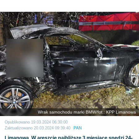
Wrak samochodu marki BMW/fot.: KPP Limanowa
Opublikowano
19.03.2024 06:30:00
Zaktualizowano
20.03.2024 09:39:40
PAN
Limanowa. W areszcie najbliższe 3 miesiące spędzi 24-