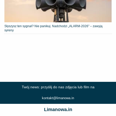
Słyszysz ten sygnał? Nie panikuj. Nadchodzi „ALARM-2026” – zawyją
syreny
Twój news: przyślij do nas zdjęcia lub film na
kontakt@limanowa.in
Limanowa.in