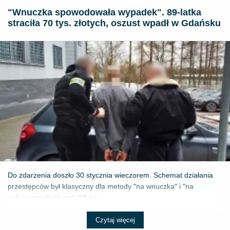
"Wnuczka spowodowała wypadek". 89-latka
straciła 70 tys. złotych, oszust wpadł w Gdańsku
Do zdarzenia doszło 30 stycznia wieczorem. Schemat działania
przestępców był klasyczny dla metody "na wnuczka" i "na
policjanta/adwokata". 89-let...
Czytaj więcej