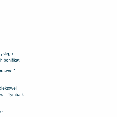
zystego
 bonifikat.
prawnej” –
ojektowej
ów – Tymbark
az