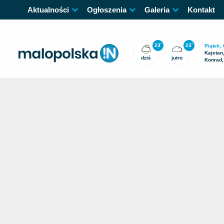
Aktualności
Ogłoszenia
Galeria
Kontakt
23
23
°
°
Piątek, 
Kajetan
dziś
jutro
Konrad,