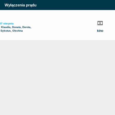
Wyłączenia prądu
07 sierpnia
, Klaudia, Donata, Dorota,
kino
 Sykstus, Olechna