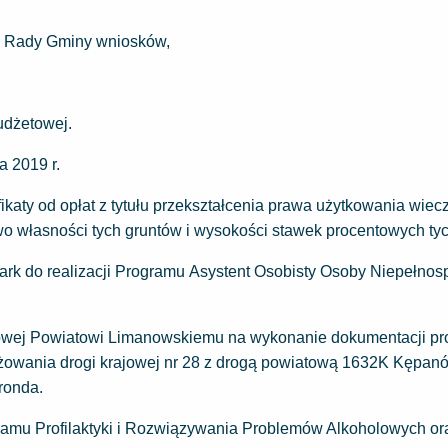
e Rady Gminy wniosków,
udżetowej.
 2019 r.
katy od opłat z tytułu przekształcenia prawa użytkowania wiec
własności tych gruntów i wysokości stawek procentowych tych
rk do realizacji Programu Asystent Osobisty Osoby Niepełnos
sowej Powiatowi Limanowskiemu na wykonanie dokumentacji pr
yżowania drogi krajowej nr 28 z drogą powiatową 1632K Kępan
ronda.
amu Profilaktyki i Rozwiązywania Problemów Alkoholowych or