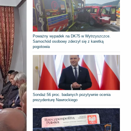
Poważny wypadek na DK75 w Wytrzyszczce.
Samochód osobowy zderzył się z karetką
pogotowia
​Sondaż:56 proc. badanych pozytywnie ocenia
prezydenturę Nawrockiego