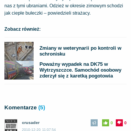
nas z tymi ubraniami. Odzież w okresie zimowym schodzi
jak ciepłe bułeczki – powiedzieli strażacy.
Zobacz również:
Zmiany w weterynarii po kontroli w
schronisku
Poważny wypadek na DK75 w
Wytrzyszczce. Samochód osobowy
zderzył się z karetką pogotowia
Komentarze
(5)
crusader
0
0
2010-12-20
11:07:54