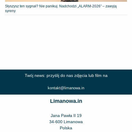
Słyszysz ten sygnał? Nie panikuj. Nadchodzi „ALARM-2026” – zawyją
syreny
Twój news: przyślij do nas zdjęcia lub film na
kontakt@limanowa.in
Limanowa.in
Jana Pawła II 19
34-600 Limanowa
Polska