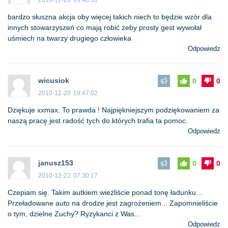
2010-12-20
19:40:31
bardzo słuszna akcja oby więcej takich niech to będzie wzór dla
innych stowarzyszeń co mają robić żeby prosty gest wywołał
uśmiech na twarzy drugiego człowieka
Odpowiedz
wicusiok
0
0
2010-12-20
19:47:02
Dziękuje xxmax. To prawda ! Najpiękniejszym podziękowaniem za
naszą pracę jest radość tych do których trafia ta pomoc.
Odpowiedz
janusz153
0
0
2010-12-22
07:30:17
Czepiam się. Takim autkiem wieżliście ponad tonę ładunku...
Przeładowane auto na drodze jest zagrożeniem... Zapomnieliście
o tym, dzielne Zuchy? Ryzykanci z Was...
Odpowiedz